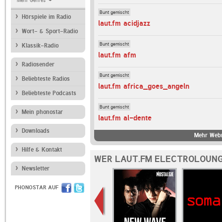
Mehr Genres
Bunt gemischt
Hörspiele im Radio
laut.fm acidjazz
Wort- & Sport-Radio
Bunt gemischt
Klassik-Radio
laut.fm afm
Radiosender
Bunt gemischt
Beliebteste Radios
laut.fm africa_goes_angeln
Beliebteste Podcasts
Bunt gemischt
Mein phonostar
laut.fm al-dente
Downloads
Mehr Webr
Hilfe & Kontakt
WER LAUT.FM ELECTROLOUNG
Newsletter
PHONOSTAR AUF