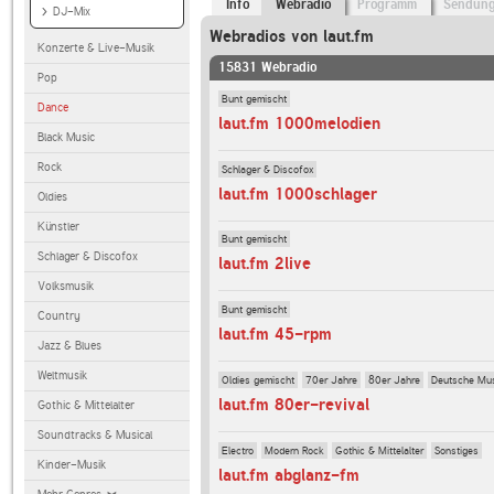
Info
Webradio
Programm
Sendun
DJ-Mix
Webradios von laut.fm
Konzerte & Live-Musik
15831 Webradio
Pop
Bunt gemischt
Dance
laut.fm 1000melodien
Black Music
Rock
Schlager & Discofox
laut.fm 1000schlager
Oldies
Künstler
Bunt gemischt
Schlager & Discofox
laut.fm 2live
Volksmusik
Bunt gemischt
Country
laut.fm 45-rpm
Jazz & Blues
Weltmusik
Oldies gemischt
70er Jahre
80er Jahre
Deutsche Mu
laut.fm 80er-revival
Gothic & Mittelalter
Soundtracks & Musical
Electro
Modern Rock
Gothic & Mittelalter
Sonstiges
Kinder-Musik
laut.fm abglanz-fm