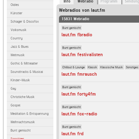
Info
Webradio
Programm
Sendun
Oldies
Webradios von laut.fm
Künstler
15831 Webradio
Schlager & Discofox
Bunt gemischt
Volksmusik
laut.fm fbradio
Country
Jazz & Blues
Bunt gemischt
laut.fm festivalisten
Weltmusik
Gothic & Mittelalter
Chillout & Lounge
Klassik
Klassische Musik
Sonstiges
Soundtracks & Musical
laut.fm fmrausch
Kinder-Musik
Bunt gemischt
Gay
laut.fm forty4fm
Christliche Musik
Gospel
Bunt gemischt
laut.fm fox-radio
Meditation & Entspannung
Weihnachtsmusik
Bunt gemischt
Bunt gemischt
laut.fm frd
Sonstiges