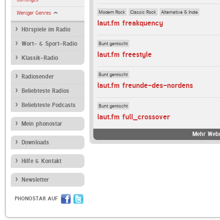
Modern Rock
Classic Rock
Alternative & Indie
Weniger Genres
laut.fm freakquency
Hörspiele im Radio
Bunt gemischt
Wort- & Sport-Radio
laut.fm freestyle
Klassik-Radio
Bunt gemischt
Radiosender
laut.fm freunde-des-nordens
Beliebteste Radios
Beliebteste Podcasts
Bunt gemischt
laut.fm full_crossover
Mein phonostar
Mehr Webr
Downloads
Hilfe & Kontakt
Newsletter
PHONOSTAR AUF