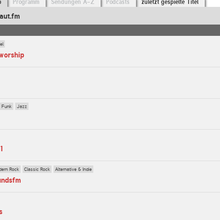
o
Programm
Sendungen A-Z
Podcasts
zuletzt gespielte Titel
aut.fm
el
oworship
& Funk
Jazz
m1
ern Rock
Classic Rock
Alternative & Indie
oundsfm
s