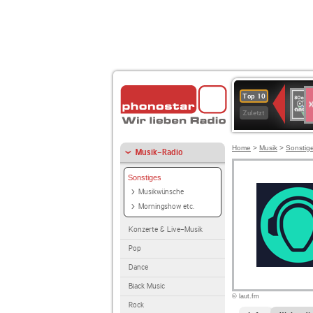
S
80er
Top 10
90er
Zuletzt
OLDI
ANT
Home
>
Musik
>
Sonstig
Musik-Radio
Sonstiges
Musikwünsche
Morningshow etc.
Konzerte & Live-Musik
Pop
Dance
Black Music
© laut.fm
Rock