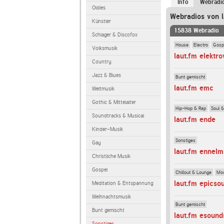
Info
Webradi
Oldies
Webradios von l
Künstler
15838 Webradio
Schlager & Discofox
House
Electro
Gosp
Volksmusik
laut.fm elektr
Country
Jazz & Blues
Bunt gemischt
laut.fm emc
Weltmusik
Gothic & Mittelalter
Hip-Hop & Rap
Soul 
Soundtracks & Musical
laut.fm ende
Kinder-Musik
Sonstiges
Gay
laut.fm ennel
Christliche Musik
Gospel
Chillout & Lounge
Mod
laut.fm epics
Meditation & Entspannung
Weihnachtsmusik
Bunt gemischt
Bunt gemischt
laut.fm esound
Sonstiges