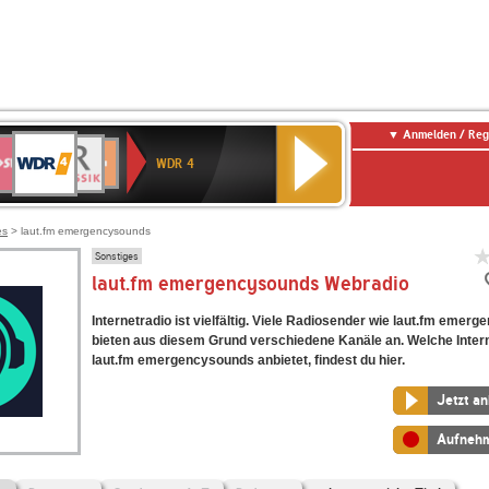
Anmelden / Reg
WDR
WR3
BR-
Deutschlandfunk
NDR
Deutschlandfunk
SWR
4
WDR 4
KLASSIK
2
Kultur
Kultur
E
ENNE
es
> laut.fm emergencysounds
Sonstiges
laut.fm emergencysounds Webradio
Internetradio ist vielfältig. Viele Radiosender wie laut.fm emer
bieten aus diesem Grund verschiedene Kanäle an. Welche Inter
laut.fm emergencysounds anbietet, findest du hier.
Jetzt a
Aufneh