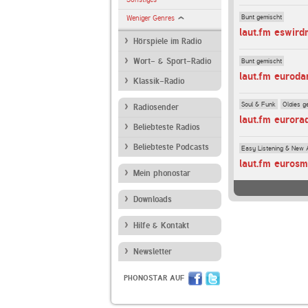
Bunt gemischt
Weniger Genres
laut.fm eswir
Hörspiele im Radio
Bunt gemischt
Wort- & Sport-Radio
laut.fm euroda
Klassik-Radio
Soul & Funk
Oldies g
Radiosender
laut.fm eurora
Beliebteste Radios
Beliebteste Podcasts
Easy Listening & New 
laut.fm eurosm
Mein phonostar
Downloads
Hilfe & Kontakt
Newsletter
PHONOSTAR AUF