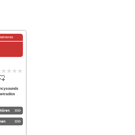
istrieren
gencysounds
netradios
nhören
men