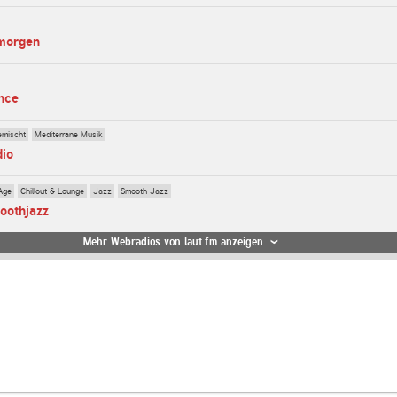
dmorgen
nce
emischt
Mediterrane Musik
dio
Age
Chillout & Lounge
Jazz
Smooth Jazz
oothjazz
Mehr Webradios von laut.fm anzeigen