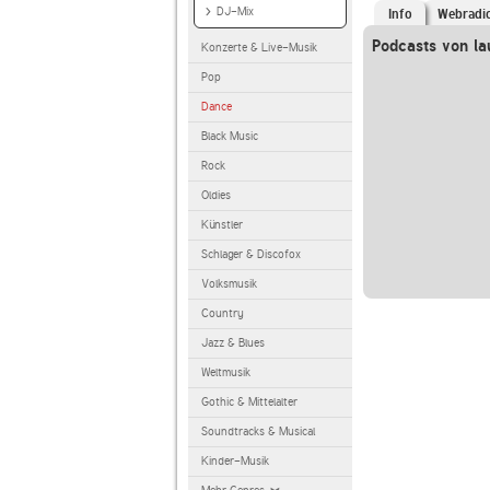
DJ-Mix
Info
Webradi
Podcasts von la
Konzerte & Live-Musik
Pop
Dance
Black Music
Rock
Oldies
Künstler
Schlager & Discofox
Volksmusik
Country
Jazz & Blues
Weltmusik
Gothic & Mittelalter
Soundtracks & Musical
Kinder-Musik