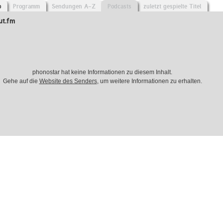
o
Programm
Sendungen A-Z
Podcasts
zuletzt gespielte Titel
ut.fm
phonostar hat keine Informationen zu diesem Inhalt.
Gehe auf die
Website des Senders
, um weitere Informationen zu erhalten.