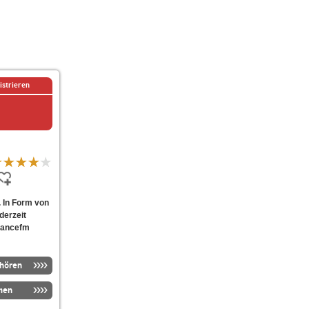
istrieren
. In Form von
derzeit
ydancefm
nhören
men