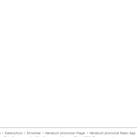
m
|
Datenschutz
|
Entwickler
|
Handbuch phonostar-Player
|
Handbuch phonostar Radio-App