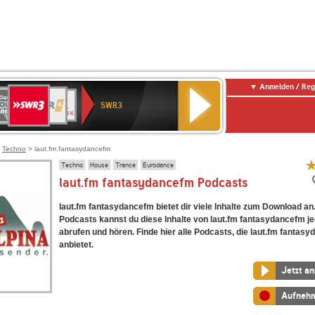
Anmelden / Reg
SWR3
0er
WDR
chlandfunk
NDR
BR-
SWR
SWR3
0er
4
2
KLASSIK
Kultur
LDIE
NTENNE
>
Techno
> laut.fm fantasydancefm
Techno
House
Trance
Eurodance
laut.fm fantasydancefm Podcasts
laut.fm fantasydancefm bietet dir viele Inhalte zum Download an
Podcasts kannst du diese Inhalte von laut.fm fantasydancefm je
abrufen und hören. Finde hier alle Podcasts, die laut.fm fantas
anbietet.
Jetzt a
Aufneh