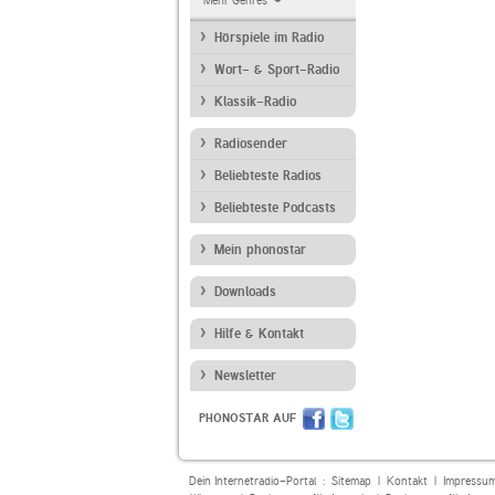
Mehr Genres
Hörspiele im Radio
Wort- & Sport-Radio
Klassik-Radio
Radiosender
Beliebteste Radios
Beliebteste Podcasts
Mein phonostar
Downloads
Hilfe & Kontakt
Newsletter
PHONOSTAR AUF
Dein Internetradio-Portal :
Sitemap
|
Kontakt
|
Impressu