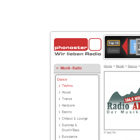
8
Deuts
Top 10
9
Zuletzt
O
A
Home
>
Musik
>
Dance
Musik-Radio
Dance
Techno
House
Trance
Hardcore
Electro
Chillout & Lounge
Dubstep &
Drum'n'Bass
© laut.fm
Eurodance