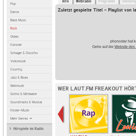
Info
Webradio
Programm
Sendun
Pop
Zuletzt gespielte Titel - Playlist von l
Dance
Black Music
Rock
Oldies
phonostar hat k
Künstler
Gehe auf die
Website des
Schlager & Discofox
Volksmusik
Country
Jazz & Blues
Weltmusik
WER LAUT.FM FREAKOUT HÖR
Gothic & Mittelalter
Soundtracks & Musical
Kinder-Musik
Mehr Genres
Hörspiele im Radio