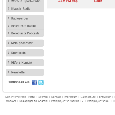
usion Jazz
Metal-Only
JAM FM Rap
Louis
Wort- & Sport-Radio
Klassik-Radio
Radiosender
Beliebteste Radios
Beliebteste Podcasts
Mein phonostar
Downloads
Hilfe & Kontakt
Newsletter
PHONOSTAR AUF
Dein Internetradio-Portal :
Sitemap
|
Kontakt
|
Impressum
|
Datenschutz
|
Entwickler
|
Windows
|
Radioplayer für Android
|
Radioplayer für Android TV
|
Radioplayer für iOS
|
R