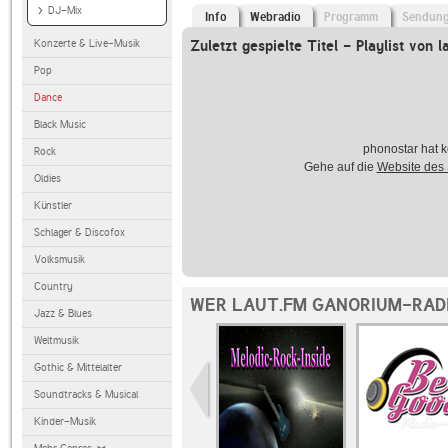
DJ-Mix
Info
Webradio
Programm
Sendun
Konzerte & Live-Musik
Zuletzt gespielte Titel - Playlist von l
Pop
Dance
Black Music
phonostar hat k
Rock
Gehe auf die
Website des
Oldies
Künstler
Schlager & Discofox
Volksmusik
Country
WER LAUT.FM GANORIUM-RADI
Jazz & Blues
Weltmusik
Gothic & Mittelalter
Soundtracks & Musical
Kinder-Musik