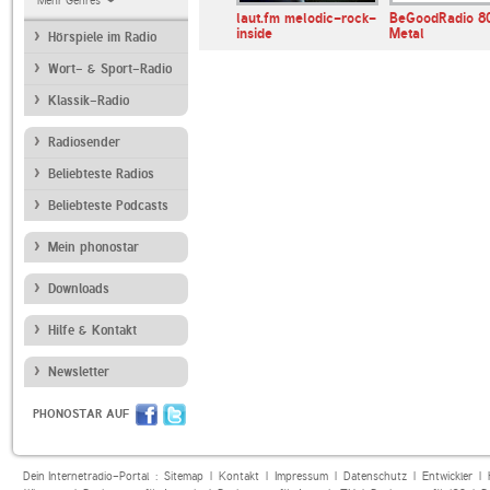
Mehr Genres
laut.fm melodic-rock-
BeGoodRadio 8
inside
Metal
Hörspiele im Radio
Wort- & Sport-Radio
Klassik-Radio
Radiosender
Beliebteste Radios
Beliebteste Podcasts
Mein phonostar
Downloads
Hilfe & Kontakt
Newsletter
PHONOSTAR AUF
Dein Internetradio-Portal :
Sitemap
|
Kontakt
|
Impressum
|
Datenschutz
|
Entwickler
|