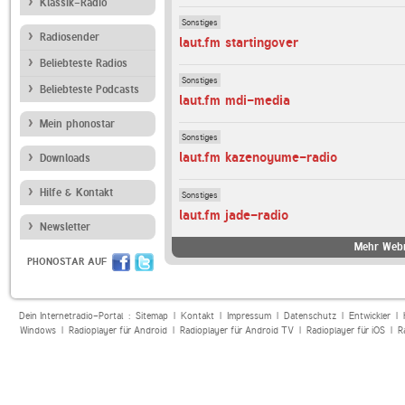
Klassik-Radio
Sonstiges
Radiosender
laut.fm startingover
Beliebteste Radios
Sonstiges
Beliebteste Podcasts
laut.fm mdi-media
Mein phonostar
Sonstiges
laut.fm kazenoyume-radio
Downloads
Hilfe & Kontakt
Sonstiges
laut.fm jade-radio
Newsletter
Mehr Webr
PHONOSTAR AUF
Dein Internetradio-Portal :
Sitemap
|
Kontakt
|
Impressum
|
Datenschutz
|
Entwickler
|
Windows
|
Radioplayer für Android
|
Radioplayer für Android TV
|
Radioplayer für iOS
|
R