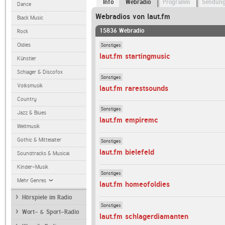
Info
Webradio
Programm
Sendun
Dance
Webradios von laut.fm
Black Music
15836 Webradio
Rock
Sonstiges
Oldies
laut.fm startingmusic
Künstler
Schlager & Discofox
Sonstiges
Volksmusik
laut.fm rarestsounds
Country
Sonstiges
Jazz & Blues
laut.fm empiremc
Weltmusik
Gothic & Mittelalter
Sonstiges
laut.fm bielefeld
Soundtracks & Musical
Kinder-Musik
Sonstiges
Mehr Genres
laut.fm homeofoldies
Hörspiele im Radio
Sonstiges
Wort- & Sport-Radio
laut.fm schlagerdiamanten