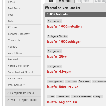
Info
Webradio
Programm
Sendun
Dance
Webradios von laut.fm
Black Music
15836 Webradio
Rock
Bunt gemischt
Oldies
laut.fm 1000melodien
Künstler
Schlager & Discofox
Schlager & Discofox
Volksmusik
laut.fm 1000schlager
Country
Bunt gemischt
Jazz & Blues
laut.fm 2live
Weltmusik
Gothic & Mittelalter
Bunt gemischt
laut.fm 45-rpm
Soundtracks & Musical
Kinder-Musik
Oldies gemischt
70er Jahre
80er Jahre
Deutsche Mu
Mehr Genres
laut.fm 80er-revival
Hörspiele im Radio
Electro
Modern Rock
Gothic & Mittelalter
Sonstiges
Wort- & Sport-Radio
laut.fm abglanz-fm