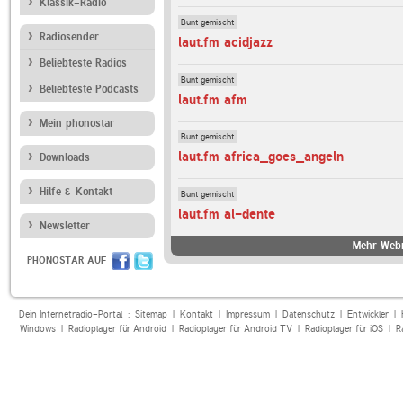
Klassik-Radio
Bunt gemischt
Radiosender
laut.fm acidjazz
Beliebteste Radios
Bunt gemischt
Beliebteste Podcasts
laut.fm afm
Mein phonostar
Bunt gemischt
laut.fm africa_goes_angeln
Downloads
Hilfe & Kontakt
Bunt gemischt
laut.fm al-dente
Newsletter
Mehr Webr
PHONOSTAR AUF
Dein Internetradio-Portal :
Sitemap
|
Kontakt
|
Impressum
|
Datenschutz
|
Entwickler
|
Windows
|
Radioplayer für Android
|
Radioplayer für Android TV
|
Radioplayer für iOS
|
R