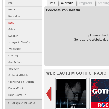
Pop
Info
Webradio
Programm
Sendun
Dance
Podcasts von laut.fm
Black Music
Rock
Oldies
phonostar hat k
Künstler
Gehe auf die
Website des
Schlager & Discofox
Volksmusik
Country
Jazz & Blues
Weltmusik
WER LAUT.FM GOTHIC-RADIO-
Gothic & Mittelalter
Soundtracks & Musical
Kinder-Musik
Mehr Genres
Hörspiele im Radio