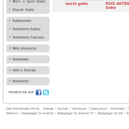
Wort- & Sport-Radio
 From Hell
RockLiveRadio
laut.fm gothic
ROCK ANTE
Gothic
Klassik-Radio
Radiosender
Beliebteste Radios
Beliebteste Podcasts
Mein phonostar
Downloads
Hilfe & Kontakt
Newsletter
PHONOSTAR AUF
Dein Internetradio-Portal :
Sitemap
|
Kontakt
|
Impressum
|
Datenschutz
|
Entwickler
|
Windows
|
Radioplayer für Android
|
Radioplayer für Android TV
|
Radioplayer für iOS
|
R