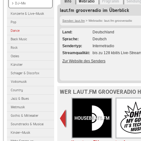
Info
Webradio
Programm
Sendun
DJ-Mix
laut.fm grooveradio im Überblick
Konzerte & Live-Musik
Sender: laut.fm
> Webradio: laut.fm grooveradio
Pop
Dance
Land
Deutschland
Sprache
Deutsch
Black Music
Sendertyp
Internetradio
Rock
Streamqualität
bis zu 128 kbit/s Live-Strea
Oldies
Zur Website des Senders
Künstler
Schlager & Discofox
Volksmusik
Country
WER LAUT.FM GROOVERADIO H
Jazz & Blues
Weltmusik
Gothic & Mittelalter
Soundtracks & Musical
Kinder-Musik