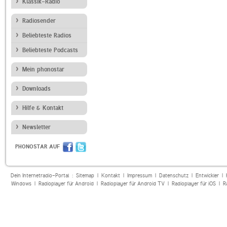
Klassik-Radio
Radiosender
Beliebteste Radios
Beliebteste Podcasts
Mein phonostar
Downloads
Hilfe & Kontakt
Newsletter
PHONOSTAR AUF
Dein Internetradio-Portal :
Sitemap
|
Kontakt
|
Impressum
|
Datenschutz
|
Entwickler
|
Windows
|
Radioplayer für Android
|
Radioplayer für Android TV
|
Radioplayer für iOS
|
R