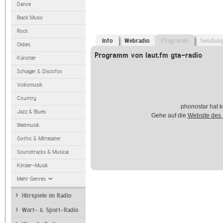
Dance
Black Music
Rock
Info
Webradio
Programm
Sendun
Oldies
Programm von laut.fm gta-radio
Künstler
Schlager & Discofox
Volksmusik
Country
phonostar hat k
Jazz & Blues
Gehe auf die
Website des
Weltmusik
Gothic & Mittelalter
Soundtracks & Musical
Kinder-Musik
Mehr Genres
Hörspiele im Radio
Wort- & Sport-Radio