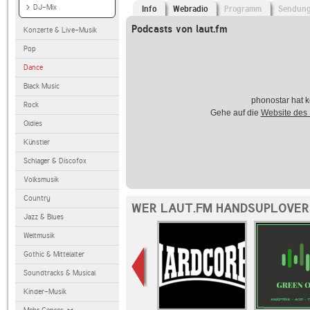
DJ-Mix
Info
Webradio
Programm
Sendun
Podcasts von laut.fm
Konzerte & Live-Musik
Pop
Dance
Black Music
phonostar hat k
Rock
Gehe auf die
Website des
Oldies
Künstler
Schlager & Discofox
Volksmusik
Country
WER LAUT.FM HANDSUPLOVER
Jazz & Blues
Weltmusik
Gothic & Mittelalter
Soundtracks & Musical
Kinder-Musik