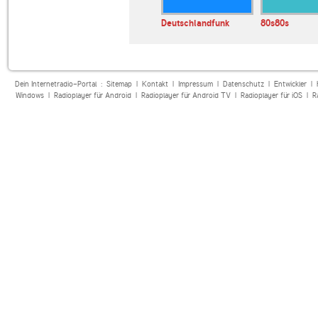
io
Deutschlandfunk
80s80s
Dein Internetradio-Portal :
Sitemap
|
Kontakt
|
Impressum
|
Datenschutz
|
Entwickler
|
Windows
|
Radioplayer für Android
|
Radioplayer für Android TV
|
Radioplayer für iOS
|
R