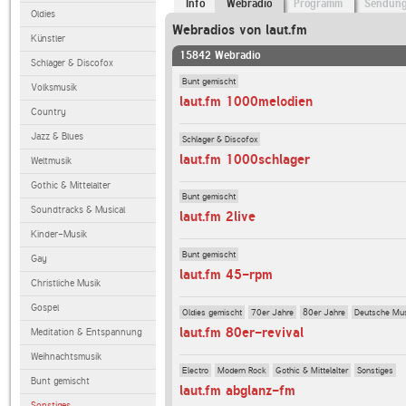
Info
Webradio
Programm
Sendun
Oldies
Webradios von laut.fm
Künstler
15842 Webradio
Schlager & Discofox
Bunt gemischt
Volksmusik
laut.fm 1000melodien
Country
Jazz & Blues
Schlager & Discofox
laut.fm 1000schlager
Weltmusik
Gothic & Mittelalter
Bunt gemischt
Soundtracks & Musical
laut.fm 2live
Kinder-Musik
Bunt gemischt
Gay
laut.fm 45-rpm
Christliche Musik
Gospel
Oldies gemischt
70er Jahre
80er Jahre
Deutsche Mu
laut.fm 80er-revival
Meditation & Entspannung
Weihnachtsmusik
Electro
Modern Rock
Gothic & Mittelalter
Sonstiges
Bunt gemischt
laut.fm abglanz-fm
Sonstiges