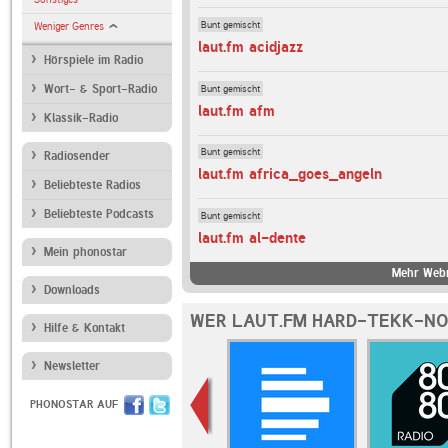
Bunt gemischt
Weniger Genres
laut.fm acidjazz
Hörspiele im Radio
Bunt gemischt
Wort- & Sport-Radio
laut.fm afm
Klassik-Radio
Bunt gemischt
Radiosender
laut.fm africa_goes_angeln
Beliebteste Radios
Beliebteste Podcasts
Bunt gemischt
laut.fm al-dente
Mein phonostar
Mehr Webr
Downloads
WER LAUT.FM HARD-TEKK-NO
Hilfe & Kontakt
Newsletter
PHONOSTAR AUF