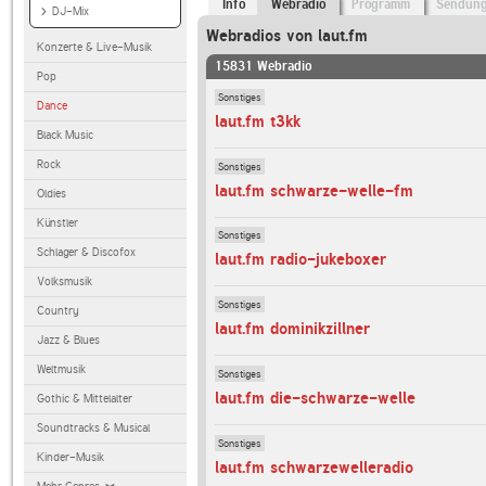
Info
Webradio
Programm
Sendun
DJ-Mix
Webradios von laut.fm
Konzerte & Live-Musik
15831 Webradio
Pop
Sonstiges
Dance
laut.fm t3kk
Black Music
Rock
Sonstiges
laut.fm schwarze-welle-fm
Oldies
Künstler
Sonstiges
Schlager & Discofox
laut.fm radio-jukeboxer
Volksmusik
Sonstiges
Country
laut.fm dominikzillner
Jazz & Blues
Weltmusik
Sonstiges
laut.fm die-schwarze-welle
Gothic & Mittelalter
Soundtracks & Musical
Sonstiges
Kinder-Musik
laut.fm schwarzewelleradio