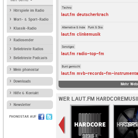
Mehr Genres
Techno
Hörspiele im Radio
laut.fm deutscherkrach
Wort- & Sport-Radio
Alternative & Indie
Punk & Ska
Klassik-Radio
laut.fm clinkemusik
Radiosender
Sonstiges
Beliebteste Radios
laut.fm radio-top-fm
Beliebteste Podcasts
Bunt gemischt
Mein phonostar
laut.fm mvb-records-fm-instrumenta
Downloads
Mehr Webr
Hilfe & Kontakt
WER LAUT.FM HARDCOREMUSI
Newsletter
PHONOSTAR AUF