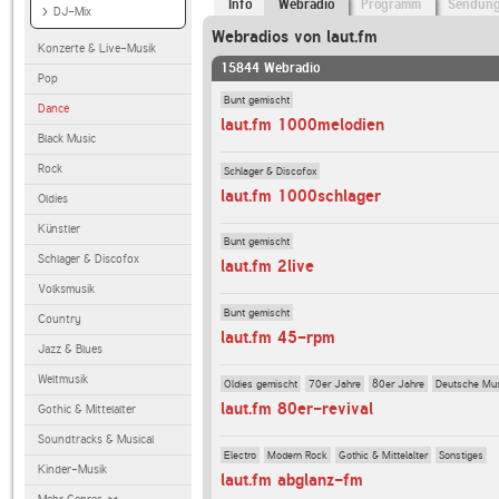
Info
Webradio
Programm
Sendun
DJ-Mix
Webradios von laut.fm
Konzerte & Live-Musik
15844 Webradio
Pop
Bunt gemischt
Dance
laut.fm 1000melodien
Black Music
Rock
Schlager & Discofox
laut.fm 1000schlager
Oldies
Künstler
Bunt gemischt
Schlager & Discofox
laut.fm 2live
Volksmusik
Bunt gemischt
Country
laut.fm 45-rpm
Jazz & Blues
Weltmusik
Oldies gemischt
70er Jahre
80er Jahre
Deutsche Mu
laut.fm 80er-revival
Gothic & Mittelalter
Soundtracks & Musical
Electro
Modern Rock
Gothic & Mittelalter
Sonstiges
Kinder-Musik
laut.fm abglanz-fm