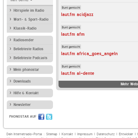
Mehr Genres
Bunt gemischt
Hörspiele im Radio
laut.fm acidjazz
Wort- & Sport-Radio
Bunt gemischt
Klassik-Radio
laut.fm afm
Radiosender
Bunt gemischt
Beliebteste Radios
laut.fm africa_goes_angeln
Beliebteste Podcasts
Bunt gemischt
Mein phonostar
laut.fm al-dente
Downloads
Mehr Webr
Hilfe & Kontakt
Newsletter
PHONOSTAR AUF
Dein Internetradio-Portal :
Sitemap
|
Kontakt
|
Impressum
|
Datenschutz
|
Entwickler
|