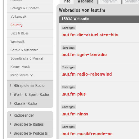
Info
Webradio
Programm
Sendun
Schlager & Discofox
Webradios von laut.fm
Volksmusik
15836 Webradio
Country
Sonstiges
Jazz & Blues
laut.fm die-aktuellsten-hits
Weltmusik
Sonstiges
Gothic & Mittelalter
laut.fm sgnh-fanradio
Soundtracks & Musical
Kinder-Musik
Sonstiges
laut.fm radio-rabenwind
Mehr Genres
Hörspiele im Radio
Sonstiges
laut.fm plus
Wort- & Sport-Radio
Klassik-Radio
Sonstiges
laut.fm ninas
Radiosender
Beliebteste Radios
Sonstiges
laut.fm musikfreunde-ac
Beliebteste Podcasts