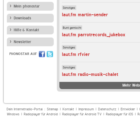
Mein phonostar
Sonstiges
laut.fm martin-sender
Downloads
Bunt gemischt
Hilfe & Kontakt
laut.fm parrotrecords_jukebox
Newsletter
Sonstiges
laut.fm rfvier
PHONOSTAR AUF
Sonstiges
laut.fm radio-musik-chalet
Mehr Webr
Dein Internetradio-Portal :
Sitemap
|
Kontakt
|
Impressum
|
Datenschutz
|
Entwickler
|
Windows
|
Radioplayer für Android
|
Radioplayer für Android TV
|
Radioplayer für iOS
|
R