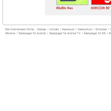
ite 80's
Hitsradio 80's Hits
80s80s Neo
HORIZON 80' 
Dein Internetradio-Portal :
Sitemap
|
Kontakt
|
Impressum
|
Datenschutz
|
Entwickler
|
Windows
|
Radioplayer für Android
|
Radioplayer für Android TV
|
Radioplayer für iOS
|
R