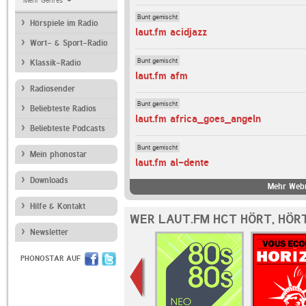
Mehr Genres
Bunt gemischt
Hörspiele im Radio
laut.fm acidjazz
Wort- & Sport-Radio
Bunt gemischt
Klassik-Radio
laut.fm afm
Radiosender
Bunt gemischt
Beliebteste Radios
laut.fm africa_goes_angeln
Beliebteste Podcasts
Bunt gemischt
Mein phonostar
laut.fm al-dente
Downloads
Mehr Webr
Hilfe & Kontakt
WER LAUT.FM HCT HÖRT, HÖR
Newsletter
PHONOSTAR AUF