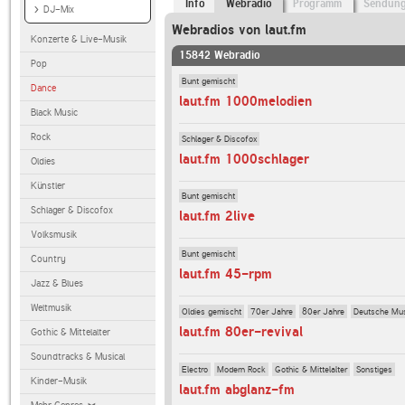
Info
Webradio
Programm
Sendun
DJ-Mix
Webradios von laut.fm
Konzerte & Live-Musik
15842 Webradio
Pop
Bunt gemischt
Dance
laut.fm 1000melodien
Black Music
Rock
Schlager & Discofox
laut.fm 1000schlager
Oldies
Künstler
Bunt gemischt
Schlager & Discofox
laut.fm 2live
Volksmusik
Bunt gemischt
Country
laut.fm 45-rpm
Jazz & Blues
Weltmusik
Oldies gemischt
70er Jahre
80er Jahre
Deutsche Mu
laut.fm 80er-revival
Gothic & Mittelalter
Soundtracks & Musical
Electro
Modern Rock
Gothic & Mittelalter
Sonstiges
Kinder-Musik
laut.fm abglanz-fm