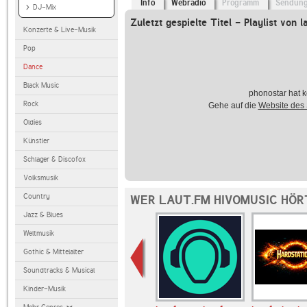
Info
Webradio
Programm
Sendun
DJ-Mix
Zuletzt gespielte Titel - Playlist von l
Konzerte & Live-Musik
Pop
Dance
Black Music
phonostar hat k
Rock
Gehe auf die
Website des
Oldies
Künstler
Schlager & Discofox
Volksmusik
Country
WER LAUT.FM HIVOMUSIC HÖR
Jazz & Blues
Weltmusik
Gothic & Mittelalter
Soundtracks & Musical
Kinder-Musik