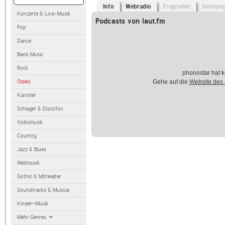
Info
Webradio
Programm
Sendun
Konzerte & Live-Musik
Podcasts von laut.fm
Pop
Dance
Black Music
Rock
phonostar hat k
Oldies
Gehe auf die
Website des
Künstler
Schlager & Discofox
Volksmusik
Country
Jazz & Blues
Weltmusik
Gothic & Mittelalter
Soundtracks & Musical
Kinder-Musik
Mehr Genres