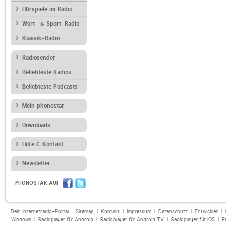
Hörspiele im Radio
Wort- & Sport-Radio
Klassik-Radio
Radiosender
Beliebteste Radios
Beliebteste Podcasts
Mein phonostar
Downloads
Hilfe & Kontakt
Newsletter
PHONOSTAR AUF
Dein Internetradio-Portal :
Sitemap
|
Kontakt
|
Impressum
|
Datenschutz
|
Entwickler
|
Windows
|
Radioplayer für Android
|
Radioplayer für Android TV
|
Radioplayer für iOS
|
R