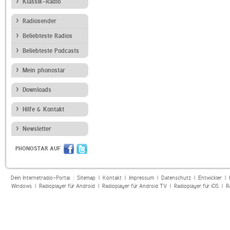
Klassik-Radio
Radiosender
Beliebteste Radios
Beliebteste Podcasts
Mein phonostar
Downloads
Hilfe & Kontakt
Newsletter
PHONOSTAR AUF
Dein Internetradio-Portal :
Sitemap
|
Kontakt
|
Impressum
|
Datenschutz
|
Entwickler
|
Windows
|
Radioplayer für Android
|
Radioplayer für Android TV
|
Radioplayer für iOS
|
R