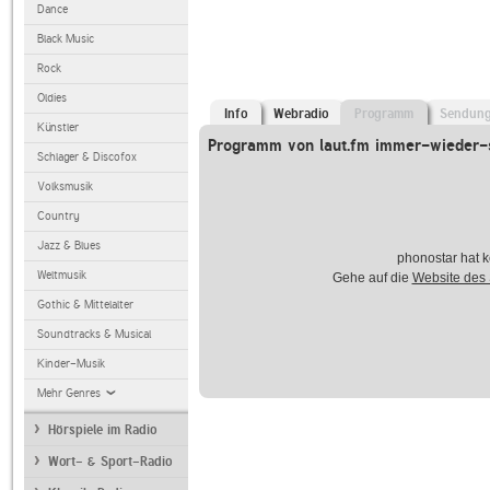
Dance
Black Music
Rock
Oldies
Info
Webradio
Programm
Sendun
Künstler
Programm von laut.fm immer-wieder-
Schlager & Discofox
Volksmusik
Country
Jazz & Blues
phonostar hat k
Weltmusik
Gehe auf die
Website des
Gothic & Mittelalter
Soundtracks & Musical
Kinder-Musik
Mehr Genres
Hörspiele im Radio
Wort- & Sport-Radio