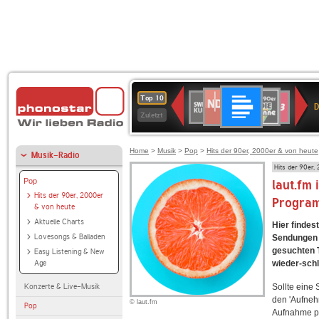
Deutschlandfunk
NDR
80er
SWR
SWR3
Top 10
D
2
90er
Kultur
Zuletzt
OLDIE
ANTENNE
Home
>
Musik
>
Pop
>
Hits der 90er, 2000er & von heute
Musik-Radio
Hits der 90er,
Pop
laut.fm
Hits der 90er, 2000er
Progra
& von heute
Aktuelle Charts
Hier findes
Lovesongs & Balladen
Sendungen f
gesuchten T
Easy Listening & New
Age
wieder-schl
Konzerte & Live-Musik
Sollte eine
den 'Aufneh
© laut.fm
Pop
Aufnahme p