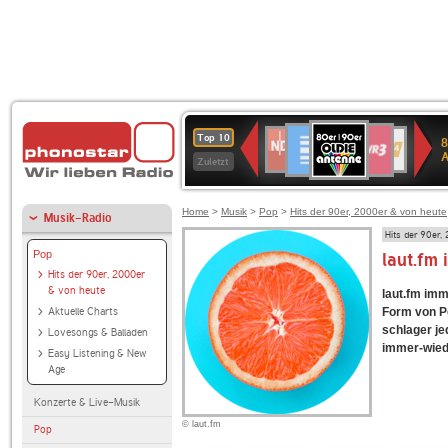
80er
Deutschlandfunk
SWR3
NDR
WDR
SWR
Top 10
8
90er
2
4
Kultur
Zuletzt
OLDIE
ANTENNE
Home
>
Musik
>
Pop
>
Hits der 90er, 2000er & von heute
Musik-Radio
Hits der 90er,
Pop
laut.fm
Hits der 90er, 2000er
& von heute
laut.fm imm
Aktuelle Charts
Form von Po
schlager je
Lovesongs & Balladen
immer-wiede
Easy Listening & New
Age
Konzerte & Live-Musik
© laut.fm
Pop