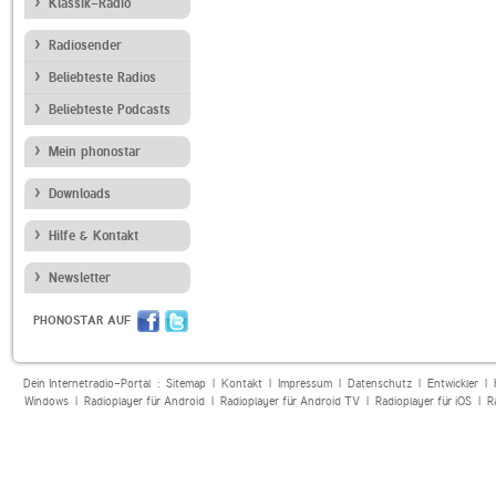
Klassik-Radio
Radiosender
Beliebteste Radios
Beliebteste Podcasts
Mein phonostar
Downloads
Hilfe & Kontakt
Newsletter
PHONOSTAR AUF
Dein Internetradio-Portal :
Sitemap
|
Kontakt
|
Impressum
|
Datenschutz
|
Entwickler
|
Windows
|
Radioplayer für Android
|
Radioplayer für Android TV
|
Radioplayer für iOS
|
R