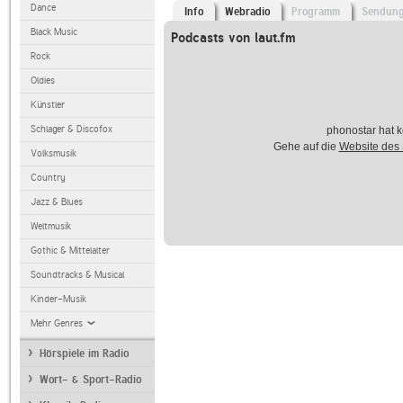
Dance
Info
Webradio
Programm
Sendun
Black Music
Podcasts von laut.fm
Rock
Oldies
Künstler
Schlager & Discofox
phonostar hat k
Gehe auf die
Website des
Volksmusik
Country
Jazz & Blues
Weltmusik
Gothic & Mittelalter
Soundtracks & Musical
Kinder-Musik
Mehr Genres
Hörspiele im Radio
Wort- & Sport-Radio