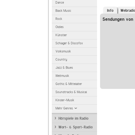
Dance
Info
Webradi
Black Music
Sendungen von 
Rock
Oldies
Künstler
Schlager & Discofox
Volksmusik
Country
Jazz & Blues
Weltmusik
Gothic & Mittelalter
Soundtracks & Musical
Kinder-Musik
Mehr Genres
Hörspiele im Radio
Wort- & Sport-Radio