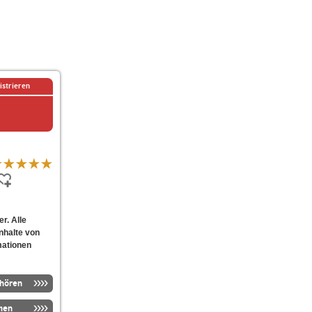
istrieren
r. Alle
nhalte von
mationen
nhören
men