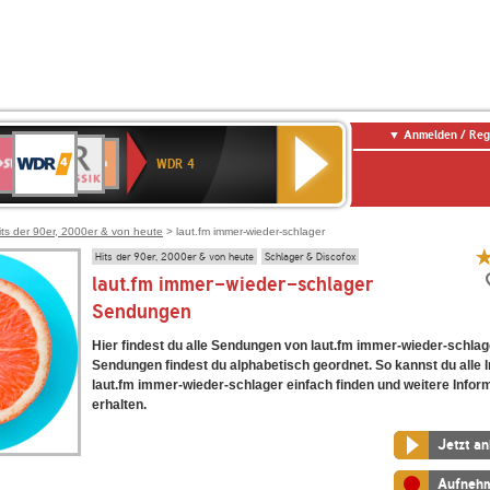
Anmelden / Reg
WDR
WR3
BR-
Deutschlandfunk
NDR
Deutschlandfunk
SWR
4
WDR 4
KLASSIK
2
Kultur
Kultur
E
ENNE
its der 90er, 2000er & von heute
> laut.fm immer-wieder-schlager
Hits der 90er, 2000er & von heute
Schlager & Discofox
laut.fm immer-wieder-schlager
Sendungen
Hier findest du alle Sendungen von laut.fm immer-wieder-schlage
Sendungen findest du alphabetisch geordnet. So kannst du alle I
laut.fm immer-wieder-schlager einfach finden und weitere Infor
erhalten.
Jetzt a
Aufneh