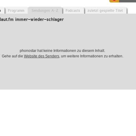
o
Programm
Sendungen A-Z
Podcasts
zuletzt gespielte Titel
laut.fm immer-wieder-schlager
phonostar hat keine Informationen zu diesem Inhalt.
Gehe auf die
Website des Senders
, um weitere Informationen zu erhalten.