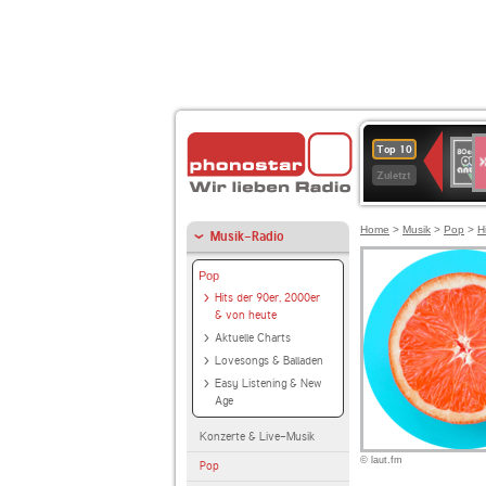
S
80er
Top 10
90er
Zuletzt
OLDI
ANT
Home
>
Musik
>
Pop
>
H
Musik-Radio
Pop
Hits der 90er, 2000er
& von heute
Aktuelle Charts
Lovesongs & Balladen
Easy Listening & New
Age
Konzerte & Live-Musik
© laut.fm
Pop