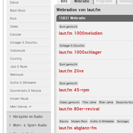
Info
Webradio
Programm
Sendun
Dance
Webradios von laut.fm
Black Music
15831 Webradio
Rock
Bunt gemischt
Oldies
laut.fm 1000melodien
Künstler
Schlager & Discofox
Schlager & Discofox
Volksmusik
laut.fm 1000schlager
Country
Bunt gemischt
Jazz & Blues
laut.fm 2live
Weltmusik
Gothic & Mittelalter
Bunt gemischt
laut.fm 45-rpm
Soundtracks & Musical
Kinder-Musik
Oldies gemischt
70er Jahre
80er Jahre
Deutsche Mu
Mehr Genres
laut.fm 80er-revival
Hörspiele im Radio
Electro
Modern Rock
Gothic & Mittelalter
Sonstiges
Wort- & Sport-Radio
laut.fm abglanz-fm