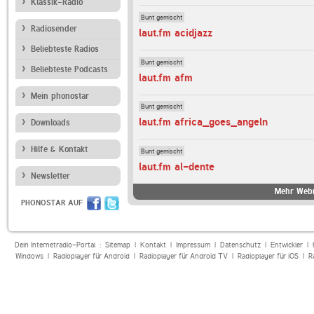
Klassik-Radio
Bunt gemischt
Radiosender
laut.fm acidjazz
Beliebteste Radios
Bunt gemischt
Beliebteste Podcasts
laut.fm afm
Mein phonostar
Bunt gemischt
laut.fm africa_goes_angeln
Downloads
Hilfe & Kontakt
Bunt gemischt
laut.fm al-dente
Newsletter
Mehr Webr
PHONOSTAR AUF
Dein Internetradio-Portal :
Sitemap
|
Kontakt
|
Impressum
|
Datenschutz
|
Entwickler
|
Windows
|
Radioplayer für Android
|
Radioplayer für Android TV
|
Radioplayer für iOS
|
R