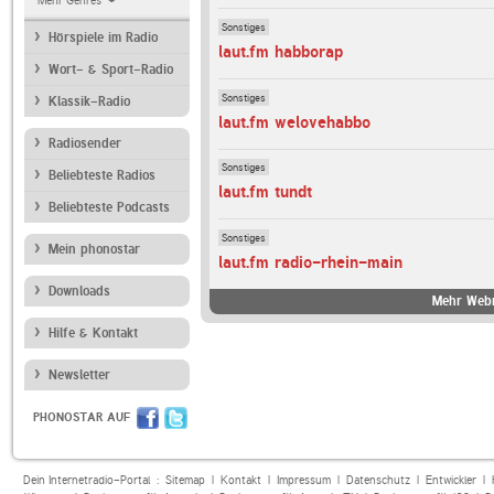
Mehr Genres
Sonstiges
Hörspiele im Radio
laut.fm habborap
Wort- & Sport-Radio
Sonstiges
Klassik-Radio
laut.fm welovehabbo
Radiosender
Sonstiges
Beliebteste Radios
laut.fm tundt
Beliebteste Podcasts
Sonstiges
Mein phonostar
laut.fm radio-rhein-main
Downloads
Mehr Webr
Hilfe & Kontakt
Newsletter
PHONOSTAR AUF
Dein Internetradio-Portal :
Sitemap
|
Kontakt
|
Impressum
|
Datenschutz
|
Entwickler
|