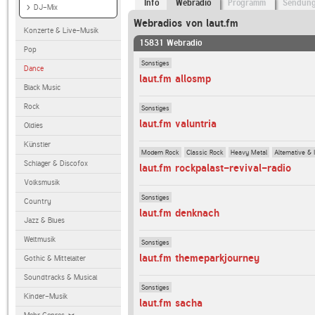
Info
Webradio
Programm
Sendun
DJ-Mix
Webradios von laut.fm
Konzerte & Live-Musik
15831 Webradio
Pop
Sonstiges
Dance
laut.fm allosmp
Black Music
Rock
Sonstiges
laut.fm valuntria
Oldies
Künstler
Modern Rock
Classic Rock
Heavy Metal
Alternative & 
Schlager & Discofox
laut.fm rockpalast-revival-radio
Volksmusik
Sonstiges
Country
laut.fm denknach
Jazz & Blues
Weltmusik
Sonstiges
laut.fm themeparkjourney
Gothic & Mittelalter
Soundtracks & Musical
Sonstiges
Kinder-Musik
laut.fm sacha