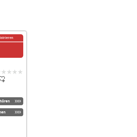
istrieren
nhören
men