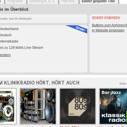
o
Programm
Sendungen A-Z
Podcasts
zuletzt gespielte Titel
dio im Überblick
SENDER EINBINDEN
adio: laut.fm klinikradio
Buttons zum Anhören
Deutschland
in Website einbinden
Deutsch
Internetradio
bis zu 128 kbit/s Live-Stream
Senders
M KLINIKRADIO HÖRT, HÖRT AUCH
Seite