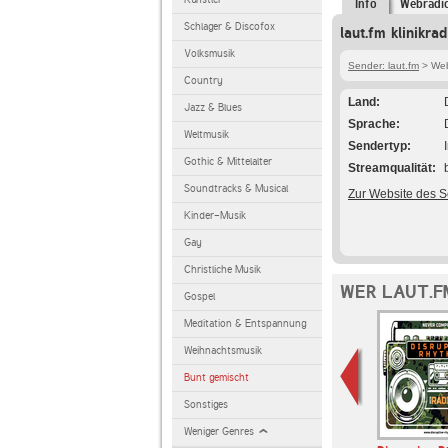
Info
Webradi
Schlager & Discofox
laut.fm klinikra
Volksmusik
Sender: laut.fm
> Webr
Country
Land
Jazz & Blues
Sprache
Weltmusik
Sendertyp
Gothic & Mittelalter
Streamqualität
Soundtracks & Musical
Zur Website des 
Kinder-Musik
Gay
Christliche Musik
WER LAUT.F
Gospel
Meditation & Entspannung
Weihnachtsmusik
Bunt gemischt
Sonstiges
Weniger Genres