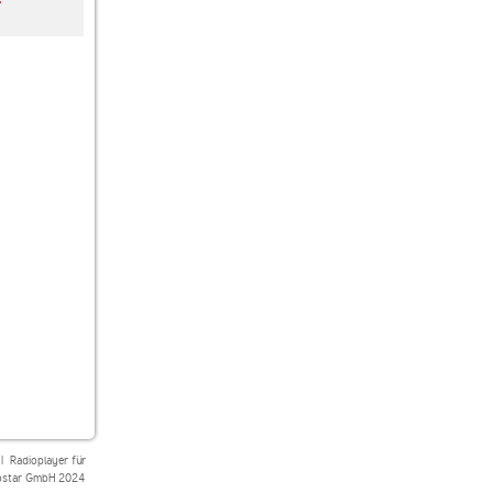
r
Superfly Beach
Ukrainian Radio
Radio Record Ambien
Radiotochka
|
Radioplayer für
star GmbH 2024