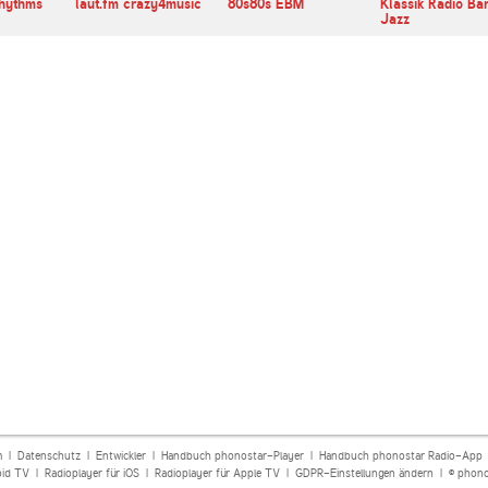
Rhythms
laut.fm crazy4music
80s80s EBM
Klassik Radio Ba
Jazz
m
|
Datenschutz
|
Entwickler
|
Handbuch phonostar-Player
|
Handbuch phonostar Radio-App
oid TV
|
Radioplayer für iOS
|
Radioplayer für Apple TV
|
GDPR-Einstellungen ändern
| © phono