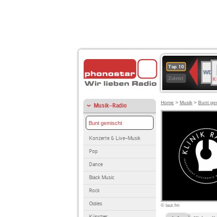
B
WDR
Top 10
K
4
Zuletzt
Home
>
Musik
>
Bunt ge
Musik-Radio
Bunt gemischt
Konzerte & Live-Musik
Pop
Dance
Black Music
Rock
Oldies
© laut.fm
Künstler