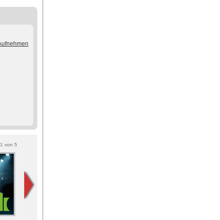
/Aufnehmen
1
von
5