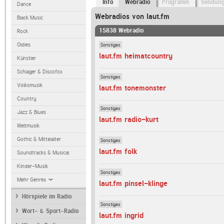
Info
Webradio
Programm
Sendun
Dance
Webradios von laut.fm
Black Music
15838 Webradio
Rock
Sonstiges
Oldies
laut.fm heimatcountry
Künstler
Schlager & Discofox
Sonstiges
Volksmusik
laut.fm tonemonster
Country
Sonstiges
Jazz & Blues
laut.fm radio-kurt
Weltmusik
Gothic & Mittelalter
Sonstiges
laut.fm folk
Soundtracks & Musical
Kinder-Musik
Sonstiges
Mehr Genres
laut.fm pinsel-klinge
Hörspiele im Radio
Sonstiges
Wort- & Sport-Radio
laut.fm ingrid