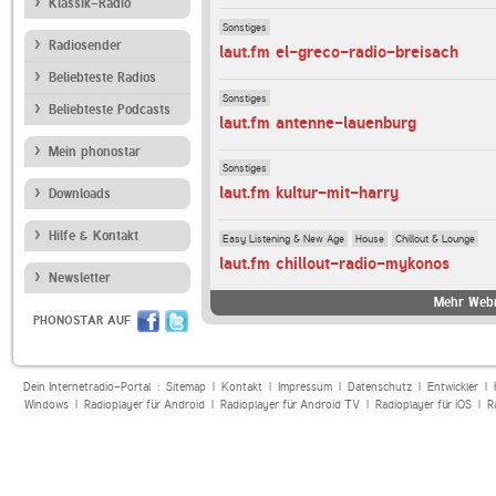
Klassik-Radio
Sonstiges
Radiosender
laut.fm el-greco-radio-breisach
Beliebteste Radios
Sonstiges
Beliebteste Podcasts
laut.fm antenne-lauenburg
Mein phonostar
Sonstiges
laut.fm kultur-mit-harry
Downloads
Hilfe & Kontakt
Easy Listening & New Age
House
Chillout & Lounge
laut.fm chillout-radio-mykonos
Newsletter
Mehr Webr
PHONOSTAR AUF
Dein Internetradio-Portal :
Sitemap
|
Kontakt
|
Impressum
|
Datenschutz
|
Entwickler
|
Windows
|
Radioplayer für Android
|
Radioplayer für Android TV
|
Radioplayer für iOS
|
R