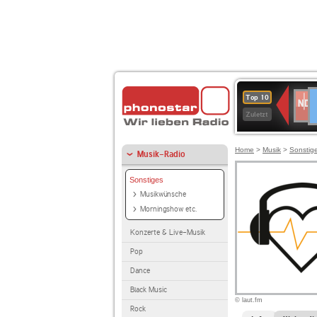
D
NDR
Top 10
2
Zuletzt
Home
>
Musik
>
Sonstig
Musik-Radio
Sonstiges
Musikwünsche
Morningshow etc.
Konzerte & Live-Musik
Pop
Dance
Black Music
© laut.fm
Rock