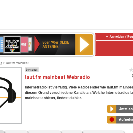
Anmelden / Reg
80er
eutschlandfunk
SWR3
WDR
SWR
80er 90er OLDIE
90er
4
Kultur
ANTENNE
OLDIE
ANTENNE
es
> laut.fm mainbeat
Sonstiges
laut.fm mainbeat Webradio
Internetradio ist vielfältig. Viele Radiosender wie laut.fm mainbe
diesem Grund verschiedene Kanäle an. Welche Internetradios l
mainbeat anbietet, findest du hier.
Jetzt a
Aufneh