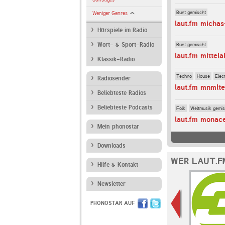
Bunt gemischt
Weniger Genres
laut.fm micha
Hörspiele im Radio
Bunt gemischt
Wort- & Sport-Radio
laut.fm mittela
Klassik-Radio
Techno
House
Elec
Radiosender
laut.fm mnmlt
Beliebteste Radios
Beliebteste Podcasts
Folk
Weltmusik gemis
laut.fm monac
Mein phonostar
Downloads
WER LAUT.F
Hilfe & Kontakt
Newsletter
PHONOSTAR AUF