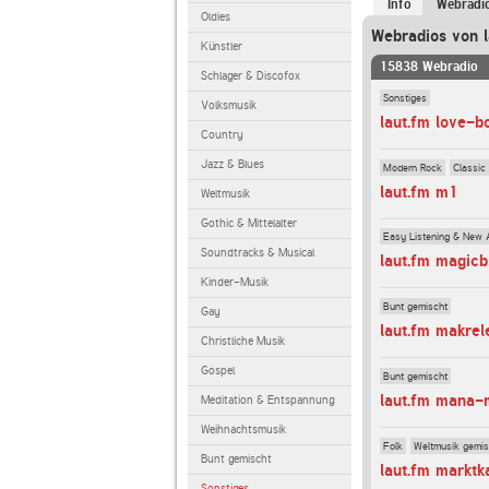
Info
Webradi
Oldies
Webradios von l
Künstler
15838 Webradio
Schlager & Discofox
Sonstiges
Volksmusik
laut.fm love-b
Country
Jazz & Blues
Modern Rock
Classic
laut.fm m1
Weltmusik
Gothic & Mittelalter
Easy Listening & New 
Soundtracks & Musical
laut.fm magicb
Kinder-Musik
Bunt gemischt
Gay
laut.fm makrel
Christliche Musik
Gospel
Bunt gemischt
laut.fm mana
Meditation & Entspannung
Weihnachtsmusik
Folk
Weltmusik gemis
Bunt gemischt
laut.fm marktk
Sonstiges