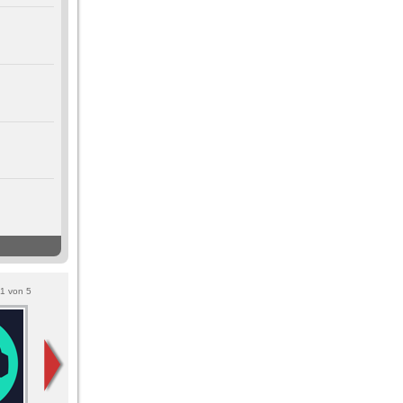
1
von
5