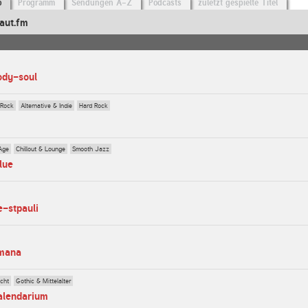
o
Programm
Sendungen A-Z
Podcasts
zuletzt gespielte Titel
aut.fm
ody-soul
 Rock
Alternative & Indie
Hard Rock
Age
Chillout & Lounge
Smooth Jazz
lue
e-stpauli
-mana
cht
Gothic & Mittelalter
alendarium