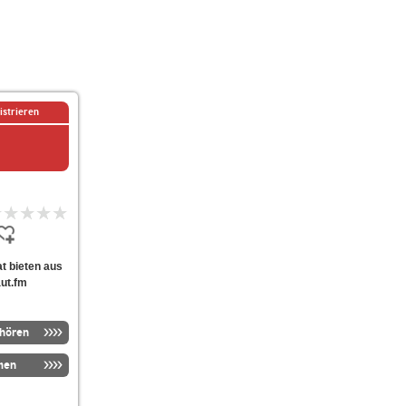
istrieren
at bieten aus
aut.fm
nhören
men