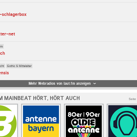
s-schlagerbox
lter-net
tro
ech
cht
Gothic & Mittelalter
ensis
Mehr Webradios von laut.fm anzeigen
M MAINBEAT HÖRT, HÖRT AUCH
Seite