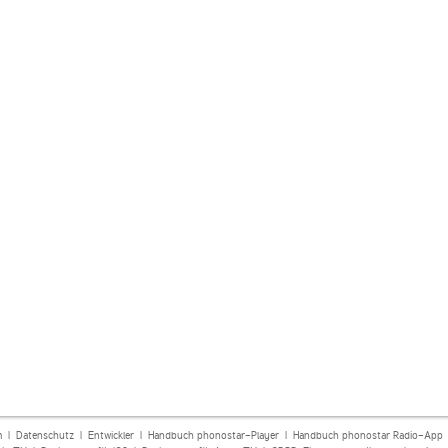
m
|
Datenschutz
|
Entwickler
|
Handbuch phonostar-Player
|
Handbuch phonostar Radio-App