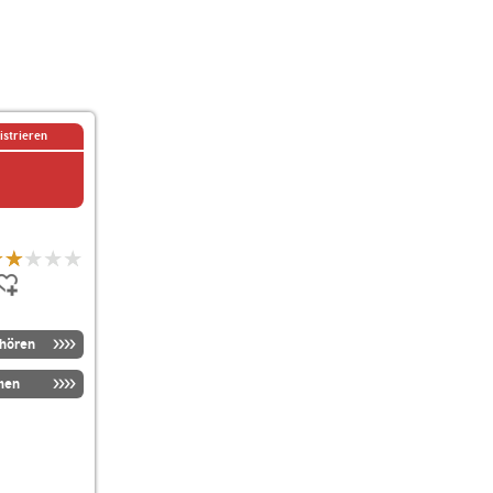
istrieren
nhören
men