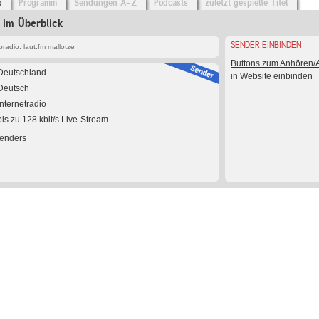
o
Programm
Sendungen A-Z
Podcasts
zuletzt gespielte Titel
e im Überblick
SENDER EINBINDEN
adio: laut.fm mallotze
Buttons zum Anhören
Deutschland
in Website einbinden
Deutsch
Internetradio
bis zu 128 kbit/s Live-Stream
Senders