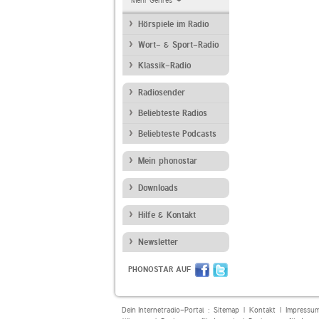
Mehr Genres
Hörspiele im Radio
Wort- & Sport-Radio
Klassik-Radio
Radiosender
Beliebteste Radios
Beliebteste Podcasts
Mein phonostar
Downloads
Hilfe & Kontakt
Newsletter
PHONOSTAR AUF
Dein Internetradio-Portal :
Sitemap
|
Kontakt
|
Impressu