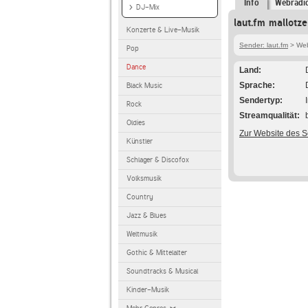
Info
Webradi
DJ-Mix
laut.fm mallotz
Konzerte & Live-Musik
Sender: laut.fm
> Webr
Pop
Dance
Land
Sprache
Black Music
Sendertyp
Rock
Streamqualität
Oldies
Zur Website des 
Künstler
Schlager & Discofox
Volksmusik
Country
Jazz & Blues
Weltmusik
Gothic & Mittelalter
Soundtracks & Musical
Kinder-Musik