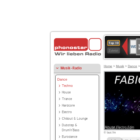
S
WDR
Top 10
Ku
2
Zuletzt
Home
>
Musik
>
Dance
Musik-Radio
Dance
Techno
House
Trance
Hardcore
Electro
Chillout & Lounge
Dubstep &
Drum'n'Bass
© laut.fm
Eurodance