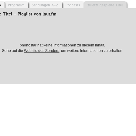
o
Programm
Sendungen A-Z
Podcasts
zuletzt gespielte Titel
e Titel - Playlist von laut.fm
phonostar hat keine Informationen zu diesem Inhalt.
Gehe auf die
Website des Senders
, um weitere Informationen zu erhalten.