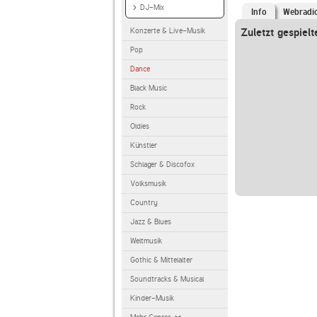
DJ-Mix
Info
Webradi
Konzerte & Live-Musik
Zuletzt gespielt
Pop
Dance
Black Music
Rock
Oldies
Künstler
Schlager & Discofox
Volksmusik
Country
Jazz & Blues
Weltmusik
Gothic & Mittelalter
Soundtracks & Musical
Kinder-Musik