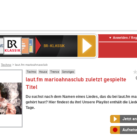
Anmelden / Reg
BR-
DR
Deutschlandfunk
3
Deutschlandfunk
80er
NDR
ANTENNE
SWR
KLASSIK
BR-KLASSIK
Kultur
90er
2
BAYERN
Kultur
OLDIE
ANTENNE
>
Techno
> laut.fm marioahnasclub
Techno
House
Trance
Sonstiges
laut.fm marioahnasclub zuletzt gespielte
Titel
Du suchst nach dem Namen eines Liedes, das du bei laut.fm m
gehört hast? Hier findest du ihn! Unsere Playlist enthält die Lied
Tage.
Jetzt a
Aufneh