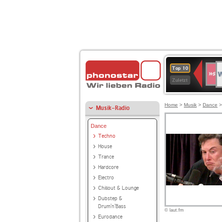
W
SWR
Top 10
4
Zuletzt
Home
>
Musik
>
Dance
Musik-Radio
Dance
Techno
House
Trance
Hardcore
Electro
Chillout & Lounge
Dubstep &
Drum'n'Bass
© laut.fm
Eurodance