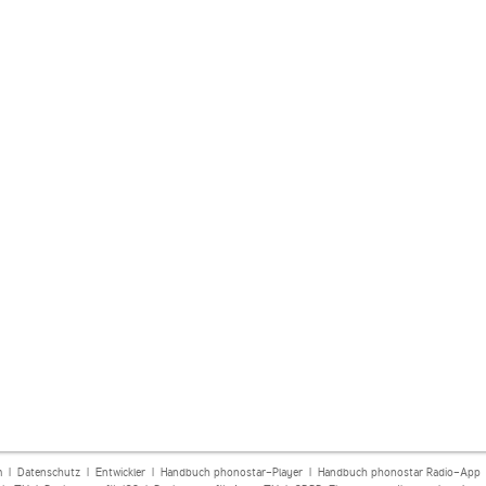
m
|
Datenschutz
|
Entwickler
|
Handbuch phonostar-Player
|
Handbuch phonostar Radio-App