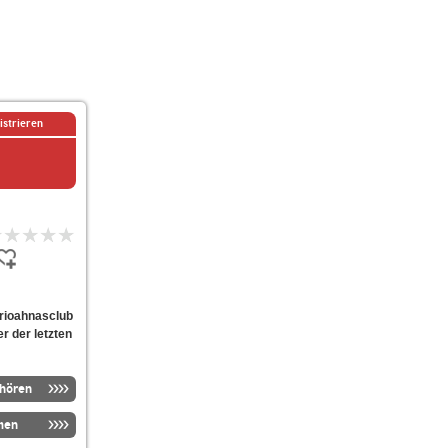
istrieren
arioahnasclub
er der letzten
nhören
men