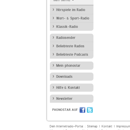
Mehr Genres
Hörspiele im Radio
Wort- & Sport-Radio
Klassik-Radio
Radiosender
Beliebteste Radios
Beliebteste Podcasts
Mein phonostar
Downloads
Hilfe & Kontakt
Newsletter
PHONOSTAR AUF
Dein Internetradio-Portal :
Sitemap
|
Kontakt
|
Impressu