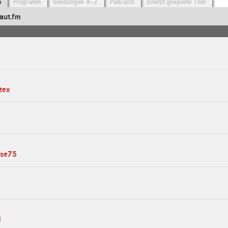
o
Programm
Sendungen A-Z
Podcasts
zuletzt gespielte Titel
aut.fm
tex
ase75
1