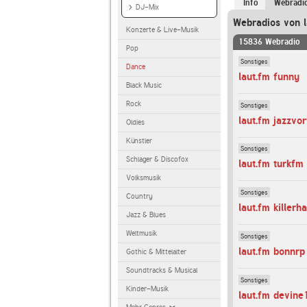
Info
Webradi
DJ-Mix
Webradios von l
Konzerte & Live-Musik
15836 Webradio
Pop
Sonstiges
Dance
laut.fm funny
Black Music
Rock
Sonstiges
laut.fm jazzvor
Oldies
Künstler
Sonstiges
Schlager & Discofox
laut.fm turkfm
Volksmusik
Sonstiges
Country
laut.fm killerh
Jazz & Blues
Weltmusik
Sonstiges
laut.fm bonnrp
Gothic & Mittelalter
Soundtracks & Musical
Sonstiges
Kinder-Musik
laut.fm devine