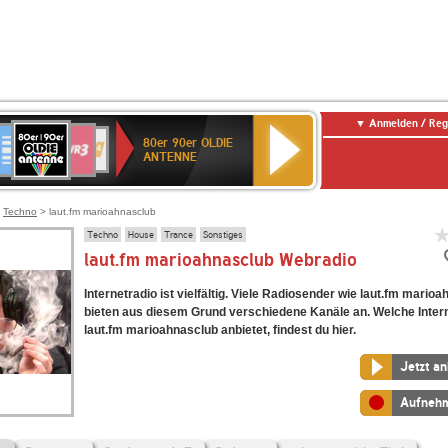
Anmelden / Reg
80er
eutschlandfunk
SWR3
WDR
SWR
80er 90er OLDIE
90er
4
Kultur
ANTENNE
OLDIE
ANTENNE
>
Techno
> laut.fm marioahnasclub
Techno
House
Trance
Sonstiges
laut.fm marioahnasclub Webradio
Internetradio ist vielfältig. Viele Radiosender wie laut.fm mario
bieten aus diesem Grund verschiedene Kanäle an. Welche Inter
laut.fm marioahnasclub anbietet, findest du hier.
Jetzt a
Aufneh