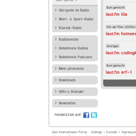
Mehr Genres
Bunt gemischt
Hörspiele im Radio
laut.fm lila
Wort- & Sport-Radio
Hits der 90er, 2000er 
Klassik-Radio
laut.fm hotnse
Radiosender
Sonstiges
Beliebteste Radios
laut.fm coding
Beliebteste Podcasts
Bunt gemischt
Mein phonostar
laut.fm erf-1
Downloads
Hilfe & Kontakt
Newsletter
PHONOSTAR AUF
Dein Internetradio-Portal :
Sitemap
|
Kontakt
|
Impressu