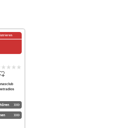
istrieren
ahnasclub
netradios
nhören
men