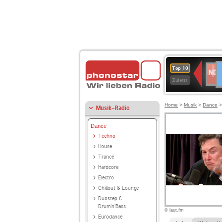
D
NDR
Top 10
2
Zuletzt
Home
>
Musik
>
Dance
Musik-Radio
Dance
Techno
House
Trance
Hardcore
Electro
Chillout & Lounge
Dubstep &
Drum'n'Bass
© laut.fm
Eurodance