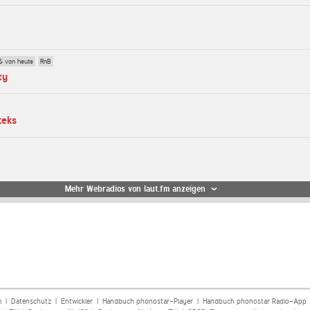
& von heute
RnB
xy
keks
Mehr Webradios von laut.fm anzeigen
m
|
Datenschutz
|
Entwickler
|
Handbuch phonostar-Player
|
Handbuch phonostar Radio-App