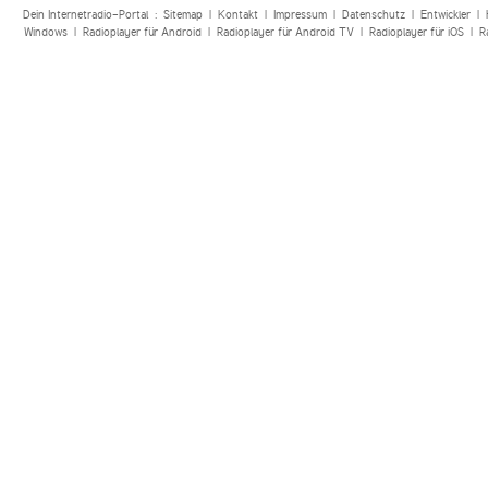
Dein Internetradio-Portal :
Sitemap
|
Kontakt
|
Impressum
|
Datenschutz
|
Entwickler
|
Windows
|
Radioplayer für Android
|
Radioplayer für Android TV
|
Radioplayer für iOS
|
R