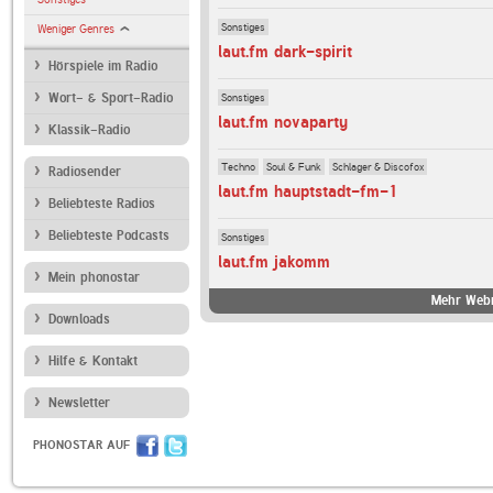
Sonstiges
Weniger Genres
laut.fm dark-spirit
Hörspiele im Radio
Sonstiges
Wort- & Sport-Radio
laut.fm novaparty
Klassik-Radio
Techno
Soul & Funk
Schlager & Discofox
Radiosender
laut.fm hauptstadt-fm-1
Beliebteste Radios
Beliebteste Podcasts
Sonstiges
laut.fm jakomm
Mein phonostar
Mehr Webr
Downloads
Hilfe & Kontakt
Newsletter
PHONOSTAR AUF