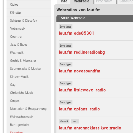
Info
Webradio
Programm
Sendun
Oldies
Webradios von laut.fm
Künstler
15842 Webradio
Schlager & Discofox
Sonstiges
Volksmusik
laut.fm ede85301
Country
Jazz & Blues
Sonstiges
laut.fm redlineradionbg
Weltmusik
Gothic & Mittelalter
Sonstiges
Soundtracks & Musical
laut.fm novasoundfm
Kinder-Musik
Sonstiges
Gay
laut.fm littlewave-radio
Christliche Musik
Gospel
Sonstiges
laut.fm epfans-radio
Meditation & Entspannung
Weihnachtsmusik
Klassik
Jazz
Bunt gemischt
laut.fm antenneklassikweltradio
Sonstiges