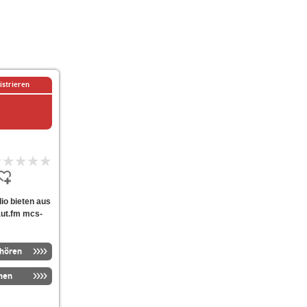
istrieren
dio bieten aus
aut.fm mcs-
nhören
men