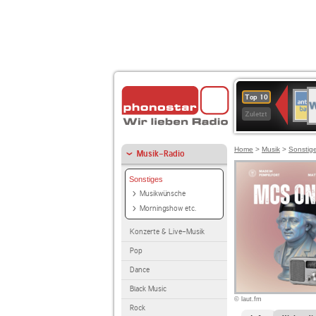
W
ANT
Top 10
2
BAY
Zuletzt
Home
>
Musik
>
Sonstig
Musik-Radio
Sonstiges
Musikwünsche
Morningshow etc.
Konzerte & Live-Musik
Pop
Dance
Black Music
© laut.fm
Rock