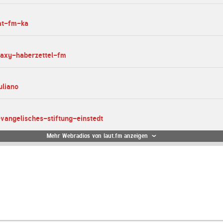
at-fm-ka
laxy-haberzettel-fm
uliano
evangelisches-stiftung-einstedt
Mehr Webradios von laut.fm anzeigen