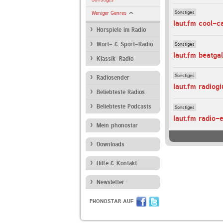
Sonstiges
Weniger Genres
laut.fm cool-c
Hörspiele im Radio
Sonstiges
Wort- & Sport-Radio
laut.fm beatga
Klassik-Radio
Sonstiges
Radiosender
laut.fm radiogi
Beliebteste Radios
Beliebteste Podcasts
Sonstiges
laut.fm radio-
Mein phonostar
Downloads
Hilfe & Kontakt
Newsletter
PHONOSTAR AUF