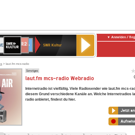
Anmelden / Reg
SWR
DR
NDR
ENNE
80er
SWR3
WDR
BR-
Deutschlandfunk
Deutschlandfunk
Kultur
SWR Kultur
2
ERN
90er
4
KLASSIK
Kultur
OLDIE
ANTENNE
es
> laut.fm mcs-radio
Sonstiges
laut.fm mcs-radio Webradio
Internetradio ist vielfältig. Viele Radiosender wie laut.fm mcs-ra
diesem Grund verschiedene Kanäle an. Welche Internetradios l
radio anbietet, findest du hier.
Jetzt a
Aufneh