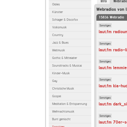
Info
Webradi
Oldies
Webradios von l
Künstler
15836 Webradio
Schlager & Discofox
Sonstiges
Volksmusik
laut.fm radiou
Country
Jazz & Blues
Sonstiges
laut.fm radio-
Weltmusik
Gothic & Mittelalter
Sonstiges
Soundtracks & Musical
laut.fm lemmi
Kinder-Musik
Sonstiges
Gay
laut.fm kia-hu
Christliche Musik
Gospel
Sonstiges
laut.fm dark_s
Meditation & Entspannung
Weihnachtsmusik
Sonstiges
Bunt gemischt
laut.fm 70er-
Sonstiges