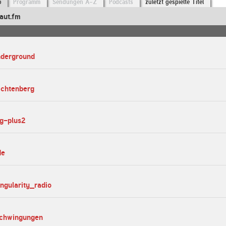
o
Programm
Sendungen A-Z
Podcasts
zuletzt gespielte Titel
aut.fm
nderground
lichtenberg
eg-plus2
de
ingularity_radio
schwingungen