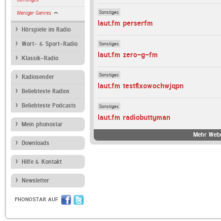
Sonstiges
Weniger Genres
laut.fm perserfm
Hörspiele im Radio
Sonstiges
Wort- & Sport-Radio
laut.fm zero-g-fm
Klassik-Radio
Sonstiges
Radiosender
laut.fm testflxowochwjqpn
Beliebteste Radios
Beliebteste Podcasts
Sonstiges
laut.fm radiobuttyman
Mein phonostar
Mehr Webr
Downloads
Hilfe & Kontakt
Newsletter
PHONOSTAR AUF