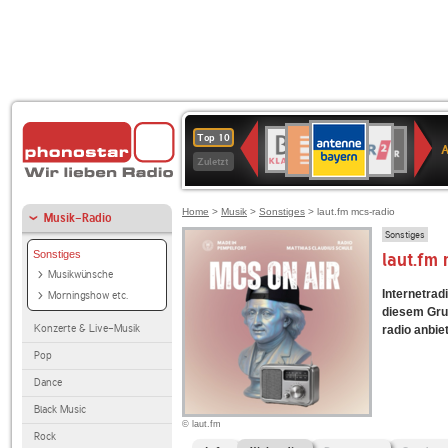
ANTENNE
Deutschlandfunk
WDR
BR-
Deutschlandfunk
80er
SWR3
WDR
NDR
SWR
Top 10
BAYERN
Kultur
2
KLASSIK
90er
4
2
Kultur
Zuletzt
OLDIE
ANTENNE
Home
>
Musik
>
Sonstiges
> laut.fm mcs-radio
Musik-Radio
Sonstiges
Sonstiges
laut.fm
Musikwünsche
Internetradi
Morningshow etc.
diesem Grun
Konzerte & Live-Musik
radio anbiet
Pop
Dance
Black Music
© laut.fm
Rock