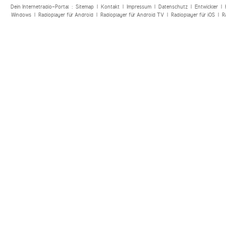
Dein Internetradio-Portal :
Sitemap
|
Kontakt
|
Impressum
|
Datenschutz
|
Entwickler
|
Windows
|
Radioplayer für Android
|
Radioplayer für Android TV
|
Radioplayer für iOS
|
R