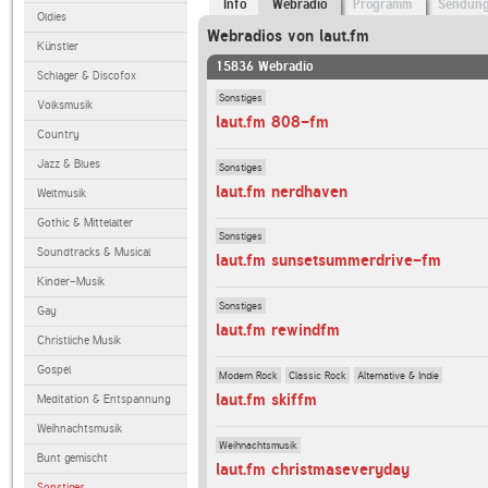
Info
Webradio
Programm
Sendun
Oldies
Webradios von laut.fm
Künstler
15836 Webradio
Schlager & Discofox
Sonstiges
Volksmusik
laut.fm 808-fm
Country
Jazz & Blues
Sonstiges
laut.fm nerdhaven
Weltmusik
Gothic & Mittelalter
Sonstiges
Soundtracks & Musical
laut.fm sunsetsummerdrive-fm
Kinder-Musik
Sonstiges
Gay
laut.fm rewindfm
Christliche Musik
Gospel
Modern Rock
Classic Rock
Alternative & Indie
laut.fm skiffm
Meditation & Entspannung
Weihnachtsmusik
Weihnachtsmusik
Bunt gemischt
laut.fm christmaseveryday
Sonstiges