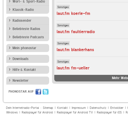
Wort- & Sport-Radio
Sonstiges
Klassik-Radio
laut.fm koerle-fm
Radiosender
Sonstiges
Beliebteste Radios
laut.fm faultierradio
Beliebteste Podcasts
Sonstiges
Mein phonostar
laut.fm blankerhans
Downloads
Sonstiges
laut.fm fm-ueller
Hilfe & Kontakt
Mehr Webr
Newsletter
PHONOSTAR AUF
Dein Internetradio-Portal :
Sitemap
|
Kontakt
|
Impressum
|
Datenschutz
|
Entwickler
|
Windows
|
Radioplayer für Android
|
Radioplayer für Android TV
|
Radioplayer für iOS
|
R