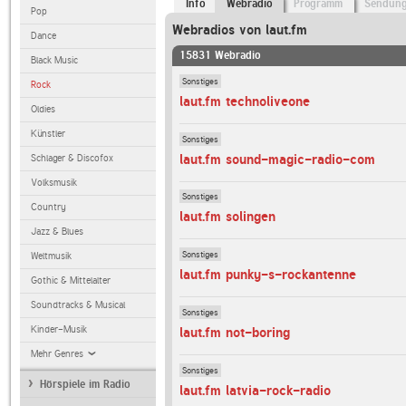
Info
Webradio
Programm
Sendun
Pop
Webradios von laut.fm
Dance
15831 Webradio
Black Music
Sonstiges
Rock
laut.fm technoliveone
Oldies
Künstler
Sonstiges
laut.fm sound-magic-radio-com
Schlager & Discofox
Volksmusik
Sonstiges
Country
laut.fm solingen
Jazz & Blues
Sonstiges
Weltmusik
laut.fm punky-s-rockantenne
Gothic & Mittelalter
Soundtracks & Musical
Sonstiges
Kinder-Musik
laut.fm not-boring
Mehr Genres
Sonstiges
Hörspiele im Radio
laut.fm latvia-rock-radio