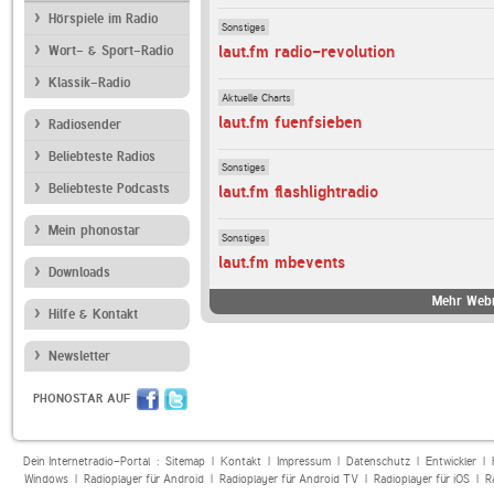
Hörspiele im Radio
Sonstiges
laut.fm radio-revolution
Wort- & Sport-Radio
Klassik-Radio
Aktuelle Charts
laut.fm fuenfsieben
Radiosender
Beliebteste Radios
Sonstiges
Beliebteste Podcasts
laut.fm flashlightradio
Mein phonostar
Sonstiges
laut.fm mbevents
Downloads
Mehr Webr
Hilfe & Kontakt
Newsletter
PHONOSTAR AUF
Dein Internetradio-Portal :
Sitemap
|
Kontakt
|
Impressum
|
Datenschutz
|
Entwickler
|
Windows
|
Radioplayer für Android
|
Radioplayer für Android TV
|
Radioplayer für iOS
|
R