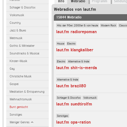
Info
Webradio
Programm
Sendun
Schlager & Discofox
Webradios von laut.fm
Volksmusik
15844 Webradio
Country
Hits der 90er, 2000er & von heute
Modern Rock
Classi
Jazz & Blues
laut.fm radiorepoman
Weltmusik
House
Electro
Gothic & Mittelalter
laut.fm klangkaliber
Soundtracks & Musical
Kinder-Musik
Electro
Alternative & Indie
laut.fm shit-is-merda
Gay
Christliche Musik
Alternative & Indie
Gospel
laut.fm brazil80
Meditation & Entspannung
Schlager & Discofox
Volksmusik
Weihnachtsmusik
laut.fm suedtirolfm
Bunt gemischt
Sonstiges
Sonstiges
laut.fm opa-ration
Weniger Genres