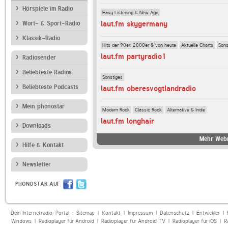
Hörspiele im Radio
Easy Listening & New Age
laut.fm skygermany
Wort- & Sport-Radio
Klassik-Radio
Hits der 90er, 2000er & von heute
Aktuelle Charts
Sons
laut.fm partyradio1
Radiosender
Beliebteste Radios
Sonstiges
Beliebteste Podcasts
laut.fm oberesvogtlandradio
Mein phonostar
Modern Rock
Classic Rock
Alternative & Indie
laut.fm longhair
Downloads
Mehr Webr
Hilfe & Kontakt
Newsletter
PHONOSTAR AUF
Dein Internetradio-Portal :
Sitemap
|
Kontakt
|
Impressum
|
Datenschutz
|
Entwickler
|
Windows
|
Radioplayer für Android
|
Radioplayer für Android TV
|
Radioplayer für iOS
|
R