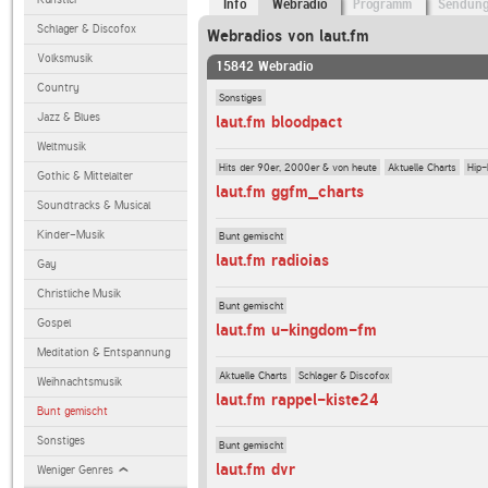
Info
Webradio
Programm
Sendun
Schlager & Discofox
Webradios von laut.fm
Volksmusik
15842 Webradio
Country
Sonstiges
Jazz & Blues
laut.fm bloodpact
Weltmusik
Hits der 90er, 2000er & von heute
Aktuelle Charts
Hip-
Gothic & Mittelalter
laut.fm ggfm_charts
Soundtracks & Musical
Kinder-Musik
Bunt gemischt
laut.fm radioias
Gay
Christliche Musik
Bunt gemischt
Gospel
laut.fm u-kingdom-fm
Meditation & Entspannung
Aktuelle Charts
Schlager & Discofox
Weihnachtsmusik
laut.fm rappel-kiste24
Bunt gemischt
Sonstiges
Bunt gemischt
laut.fm dvr
Weniger Genres