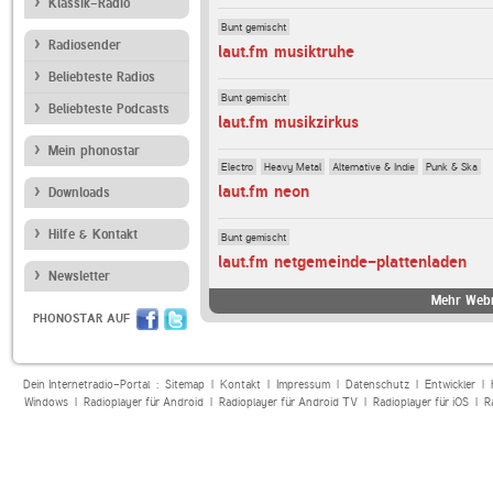
Klassik-Radio
Bunt gemischt
Radiosender
laut.fm musiktruhe
Beliebteste Radios
Bunt gemischt
Beliebteste Podcasts
laut.fm musikzirkus
Mein phonostar
Electro
Heavy Metal
Alternative & Indie
Punk & Ska
laut.fm neon
Downloads
Hilfe & Kontakt
Bunt gemischt
laut.fm netgemeinde-plattenladen
Newsletter
Mehr Webr
PHONOSTAR AUF
Dein Internetradio-Portal :
Sitemap
|
Kontakt
|
Impressum
|
Datenschutz
|
Entwickler
|
Windows
|
Radioplayer für Android
|
Radioplayer für Android TV
|
Radioplayer für iOS
|
R