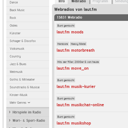
Info
Webradio
Programm
Sendun
Dance
Webradios von laut.fm
Black Music
15831 Webradio
Rock
Bunt gemischt
Oldies
laut.fm moods
Künstler
Schlager & Discofox
Hardcore
Heavy Metal
Volksmusik
laut.fm motorbreath
Country
Hits der 90er, 2000er & von heute
Jazz & Blues
laut.fm move_on
Weltmusik
Gothic & Mittelalter
Bunt gemischt
laut.fm musik-kurier
Soundtracks & Musical
Kinder-Musik
Bunt gemischt
Mehr Genres
laut.fm musikchat-online
Hörspiele im Radio
Bunt gemischt
Wort- & Sport-Radio
laut.fm musikshop