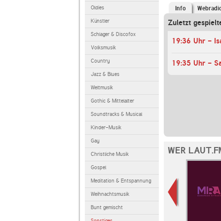
Oldies
Info
Webradi
Künstler
Zuletzt gespielt
Schlager & Discofox
19:36 Uhr - Is
Volksmusik
Country
19:35 Uhr - S
Jazz & Blues
Weltmusik
Gothic & Mittelalter
Soundtracks & Musical
Kinder-Musik
Gay
WER LAUT.F
Christliche Musik
Gospel
Meditation & Entspannung
Weihnachtsmusik
Bunt gemischt
Sonstiges