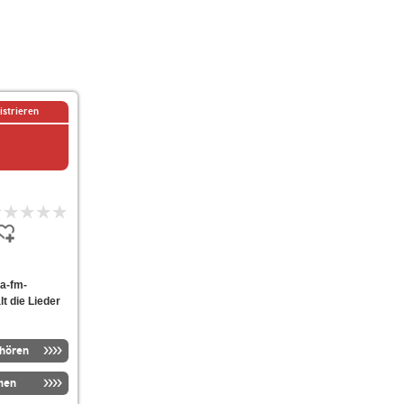
istrieren
ra-fm-
lt die Lieder
nhören
men