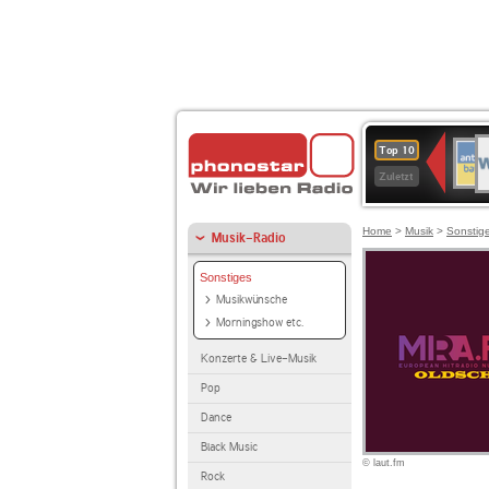
W
ANT
Top 10
2
BAY
Zuletzt
Home
>
Musik
>
Sonstig
Musik-Radio
Sonstiges
Musikwünsche
Morningshow etc.
Konzerte & Live-Musik
Pop
Dance
Black Music
© laut.fm
Rock