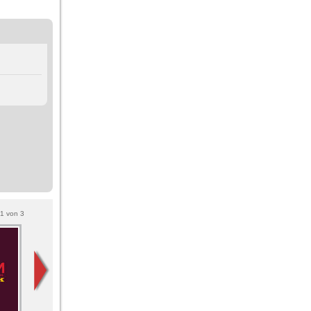
1
von
3