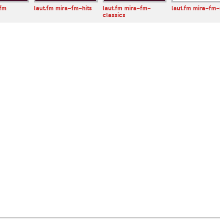
afm
laut.fm mira-fm-hits
laut.fm mira-fm-
laut.fm mira-fm-
classics