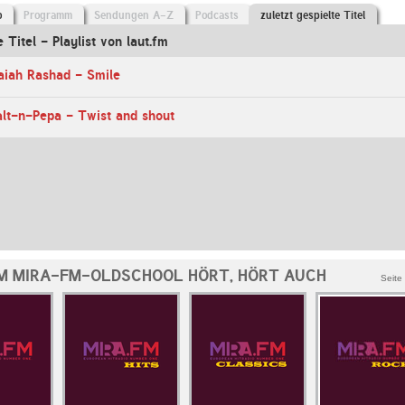
o
Programm
Sendungen A-Z
Podcasts
zuletzt gespielte Titel
e Titel - Playlist von laut.fm
aiah Rashad - Smile
alt-n-Pepa - Twist and shout
M MIRA-FM-OLDSCHOOL HÖRT, HÖRT AUCH
Seite