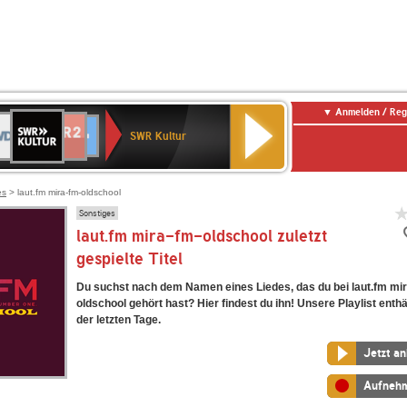
Anmelden / Reg
SWR
DR
NDR
ENNE
80er
SWR3
WDR
BR-
Deutschlandfunk
Deutschlandfunk
Kultur
SWR Kultur
2
ERN
90er
4
KLASSIK
Kultur
OLDIE
ANTENNE
es
> laut.fm mira-fm-oldschool
Sonstiges
laut.fm mira-fm-oldschool zuletzt
gespielte Titel
Du suchst nach dem Namen eines Liedes, das du bei laut.fm mi
oldschool gehört hast? Hier findest du ihn! Unsere Playlist enthä
der letzten Tage.
Jetzt a
Aufneh