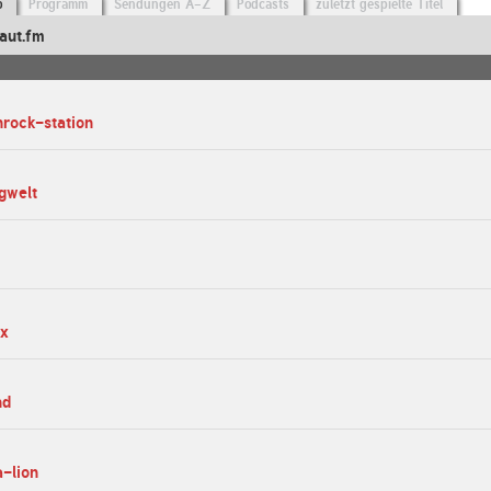
o
Programm
Sendungen A-Z
Podcasts
zuletzt gespielte Titel
aut.fm
hrock-station
ngwelt
ox
nd
a-lion