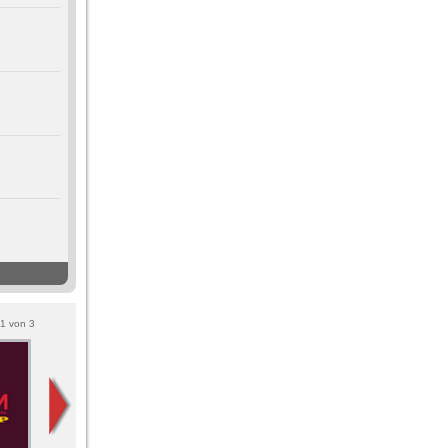
1
von
3