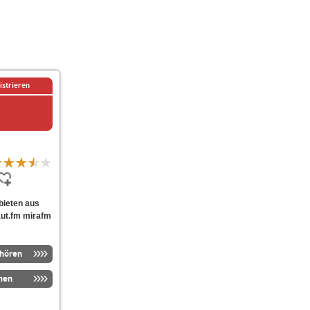
istrieren
 bieten aus
aut.fm mirafm
nhören
men