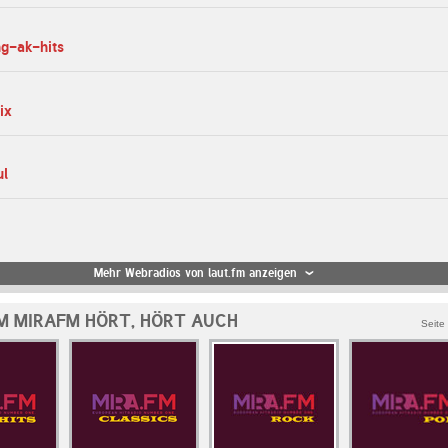
ng-ak-hits
ix
ul
Mehr Webradios von laut.fm anzeigen
M MIRAFM HÖRT, HÖRT AUCH
Seite