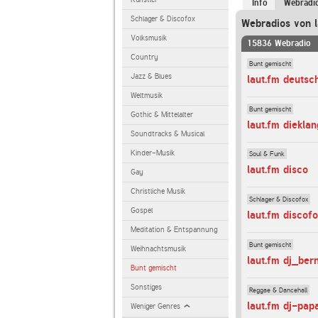
Info
Webradi
Schlager & Discofox
Webradios von l
Volksmusik
15836 Webradio
Country
Bunt gemischt
Jazz & Blues
laut.fm deutsc
Weltmusik
Bunt gemischt
Gothic & Mittelalter
laut.fm diekla
Soundtracks & Musical
Kinder-Musik
Soul & Funk
laut.fm disco
Gay
Christliche Musik
Schlager & Discofox
Gospel
laut.fm discof
Meditation & Entspannung
Bunt gemischt
Weihnachtsmusik
laut.fm dj_ber
Bunt gemischt
Sonstiges
Reggae & Dancehall
laut.fm dj-pap
Weniger Genres