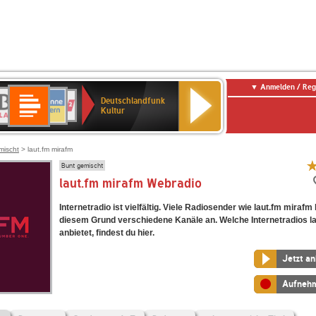
Anmelden / Reg
Deutschlandfunk
R-
ANTENNE
Deutschlandfunk
80er
SWR3
NDR
WDR
SWR
Deutschlandfunk
Kultur
LASSIK
BAYERN
90er
2
2
Kultur
Kultur
OLDIE
ANTENNE
mischt
> laut.fm mirafm
Bunt gemischt
laut.fm mirafm Webradio
Internetradio ist vielfältig. Viele Radiosender wie laut.fm mirafm
diesem Grund verschiedene Kanäle an. Welche Internetradios l
anbietet, findest du hier.
Jetzt a
Aufneh