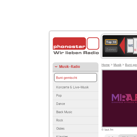
B
WDR
Top 10
K
4
Zuletzt
Home
>
Musik
>
Bunt ge
Musik-Radio
Bunt gemischt
Konzerte & Live-Musik
Pop
Dance
Black Music
Rock
Oldies
© laut.fm
Künstler