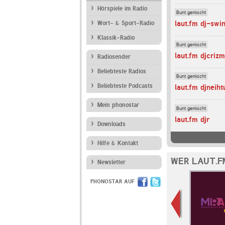
Hörspiele im Radio
Bunt gemischt
laut.fm dj-swi
Wort- & Sport-Radio
Klassik-Radio
Bunt gemischt
laut.fm djcrizm
Radiosender
Beliebteste Radios
Bunt gemischt
Beliebteste Podcasts
laut.fm djneiht
Mein phonostar
Bunt gemischt
laut.fm djr
Downloads
Hilfe & Kontakt
WER LAUT.F
Newsletter
PHONOSTAR AUF