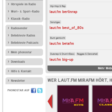
Hörspiele im Radio
Hip-Hop & Rap
laut.fm berlinrap
Wort- & Sport-Radio
Klassik-Radio
Sonstiges
laut.fm best_of_80s
Radiosender
Beliebteste Radios
Bunt gemischt
Beliebteste Podcasts
laut.fm betafm
Mein phonostar
Dubstep & Drum'n'Bass
Reggae & Dancehall
laut.fm big-up
Downloads
Mehr Webr
Hilfe & Kontakt
WER LAUT.FM MIRAFM HÖRT, 
Newsletter
PHONOSTAR AUF