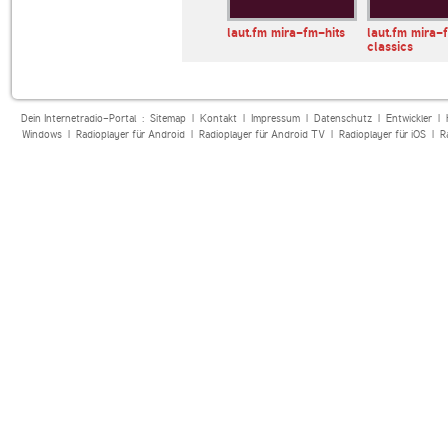
laut.fm mira-fm-hits
laut.fm mira-
classics
Dein Internetradio-Portal :
Sitemap
|
Kontakt
|
Impressum
|
Datenschutz
|
Entwickler
|
Windows
|
Radioplayer für Android
|
Radioplayer für Android TV
|
Radioplayer für iOS
|
R