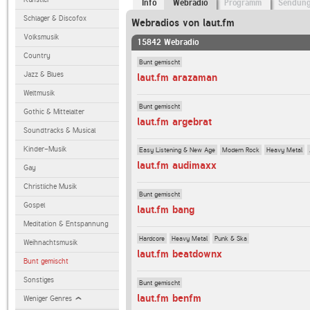
Info
Webradio
Programm
Sendun
Schlager & Discofox
Webradios von laut.fm
Volksmusik
15842 Webradio
Country
Bunt gemischt
Jazz & Blues
laut.fm arazaman
Weltmusik
Bunt gemischt
Gothic & Mittelalter
laut.fm argebrat
Soundtracks & Musical
Kinder-Musik
Easy Listening & New Age
Modern Rock
Heavy Metal
laut.fm audimaxx
Gay
Christliche Musik
Bunt gemischt
Gospel
laut.fm bang
Meditation & Entspannung
Hardcore
Heavy Metal
Punk & Ska
Weihnachtsmusik
laut.fm beatdownx
Bunt gemischt
Sonstiges
Bunt gemischt
laut.fm benfm
Weniger Genres