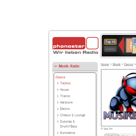
A
Deuts
Top 10
B
Kultu
Zuletzt
Home
>
Musik
>
Dance
Musik-Radio
Dance
Techno
House
Trance
Hardcore
Electro
Chillout & Lounge
Dubstep &
Drum'n'Bass
© laut.fm
Eurodance