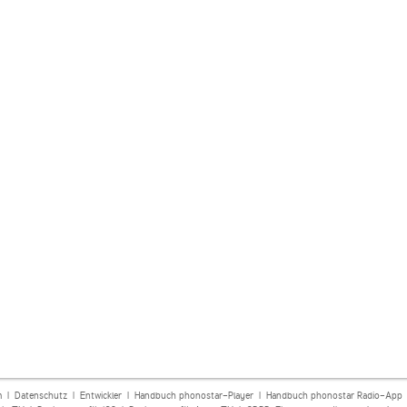
m
|
Datenschutz
|
Entwickler
|
Handbuch phonostar-Player
|
Handbuch phonostar Radio-App