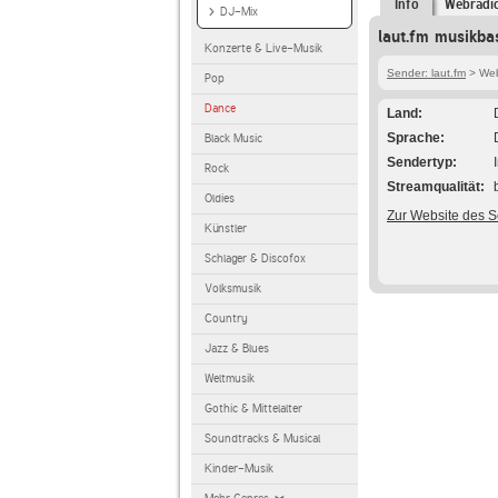
Info
Webradi
DJ-Mix
laut.fm musikba
Konzerte & Live-Musik
Sender: laut.fm
> Web
Pop
Dance
Land
Sprache
Black Music
Sendertyp
Rock
Streamqualität
Oldies
Zur Website des 
Künstler
Schlager & Discofox
Volksmusik
Country
Jazz & Blues
Weltmusik
Gothic & Mittelalter
Soundtracks & Musical
Kinder-Musik