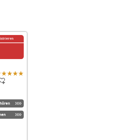
istrieren
nhören
men