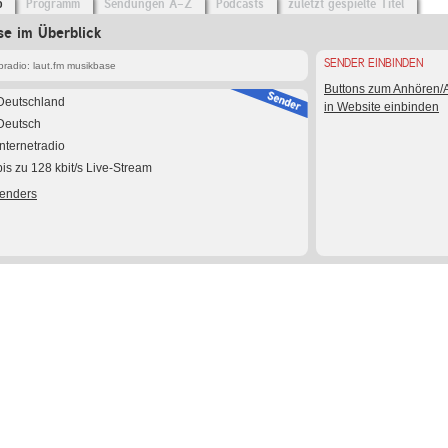
o
Programm
Sendungen A-Z
Podcasts
zuletzt gespielte Titel
se im Überblick
SENDER EINBINDEN
radio: laut.fm musikbase
Buttons zum Anhören
Deutschland
in Website einbinden
Deutsch
Internetradio
bis zu 128 kbit/s Live-Stream
Senders