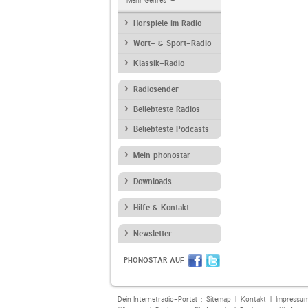
Mehr Genres
Hörspiele im Radio
Wort- & Sport-Radio
Klassik-Radio
Radiosender
Beliebteste Radios
Beliebteste Podcasts
Mein phonostar
Downloads
Hilfe & Kontakt
Newsletter
PHONOSTAR AUF
Dein Internetradio-Portal :
Sitemap
|
Kontakt
|
Impressu