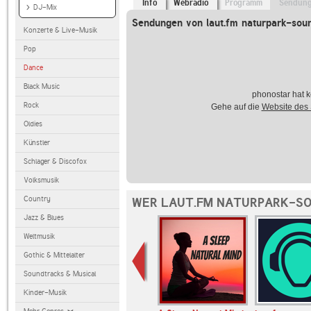
Info
Webradio
Programm
Sendun
DJ-Mix
Sendungen von laut.fm naturpark-sou
Konzerte & Live-Musik
Pop
Dance
Black Music
phonostar hat k
Rock
Gehe auf die
Website des
Oldies
Künstler
Schlager & Discofox
Volksmusik
Country
WER LAUT.FM NATURPARK-SO
Jazz & Blues
Weltmusik
Gothic & Mittelalter
Soundtracks & Musical
Kinder-Musik