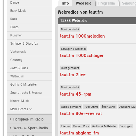
Dance
Info
Webradio
Programm
Sendun
Black Music
Webradios von laut.fm
Rock
15838 Webradio
Oldies
Bunt gemischt
laut.fm 1000melodien
Künstler
Schlager & Discofox
Schlager & Discofox
Volksmusik
laut.fm 1000schlager
Country
Bunt gemischt
Jazz & Blues
laut.fm 2live
Weltmusik
Gothic & Mittelalter
Bunt gemischt
Soundtracks & Musical
laut.fm 45-rpm
Kinder-Musik
Oldies gemischt
70er Jahre
80er Jahre
Deutsche Mu
Mehr Genres
laut.fm 80er-revival
Hörspiele im Radio
Electro
Modern Rock
Gothic & Mittelalter
Sonstiges
Wort- & Sport-Radio
laut.fm abglanz-fm