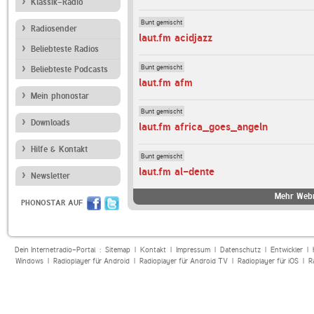
Klassik-Radio
Bunt gemischt
Radiosender
laut.fm acidjazz
Beliebteste Radios
Bunt gemischt
Beliebteste Podcasts
laut.fm afm
Mein phonostar
Bunt gemischt
Downloads
laut.fm africa_goes_angeln
Hilfe & Kontakt
Bunt gemischt
laut.fm al-dente
Newsletter
Mehr Webr
PHONOSTAR AUF
Dein Internetradio-Portal :
Sitemap
|
Kontakt
|
Impressum
|
Datenschutz
|
Entwickler
|
Windows
|
Radioplayer für Android
|
Radioplayer für Android TV
|
Radioplayer für iOS
|
R