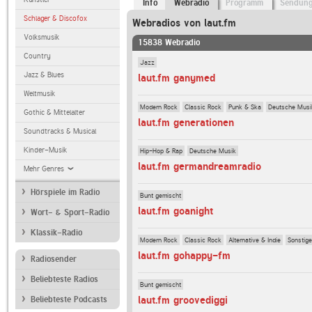
Info
Webradio
Programm
Sendun
Schlager & Discofox
Webradios von laut.fm
Volksmusik
15838 Webradio
Country
Jazz
Jazz & Blues
laut.fm ganymed
Weltmusik
Modern Rock
Classic Rock
Punk & Ska
Deutsche Musi
Gothic & Mittelalter
laut.fm generationen
Soundtracks & Musical
Kinder-Musik
Hip-Hop & Rap
Deutsche Musik
laut.fm germandreamradio
Mehr Genres
Hörspiele im Radio
Bunt gemischt
laut.fm goanight
Wort- & Sport-Radio
Klassik-Radio
Modern Rock
Classic Rock
Alternative & Indie
Sonstig
laut.fm gohappy-fm
Radiosender
Beliebteste Radios
Bunt gemischt
laut.fm groovediggi
Beliebteste Podcasts