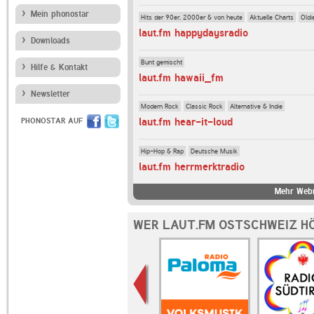
Mein phonostar
Hits der 90er, 2000er & von heute
Aktuelle Charts
Oldi
laut.fm happydaysradio
Downloads
Bunt gemischt
Hilfe & Kontakt
laut.fm hawaii_fm
Newsletter
Modern Rock
Classic Rock
Alternative & Indie
laut.fm hear-it-loud
PHONOSTAR AUF
Hip-Hop & Rap
Deutsche Musik
laut.fm herrmerktradio
Mehr Webr
WER LAUT.FM OSTSCHWEIZ HÖ