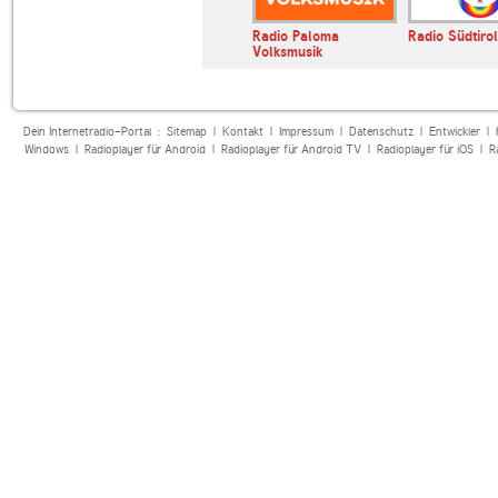
kwelle
SRF 1
Radio Paloma
Radio Südtirol
Volksmusik
Dein Internetradio-Portal :
Sitemap
|
Kontakt
|
Impressum
|
Datenschutz
|
Entwickler
|
Windows
|
Radioplayer für Android
|
Radioplayer für Android TV
|
Radioplayer für iOS
|
R