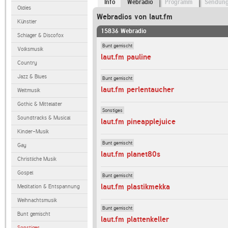
Info
Webradio
Programm
Sendun
Oldies
Webradios von laut.fm
Künstler
15836 Webradio
Schlager & Discofox
Bunt gemischt
Volksmusik
laut.fm pauline
Country
Jazz & Blues
Bunt gemischt
laut.fm perlentaucher
Weltmusik
Gothic & Mittelalter
Sonstiges
Soundtracks & Musical
laut.fm pineapplejuice
Kinder-Musik
Bunt gemischt
Gay
laut.fm planet80s
Christliche Musik
Gospel
Bunt gemischt
laut.fm plastikmekka
Meditation & Entspannung
Weihnachtsmusik
Bunt gemischt
Bunt gemischt
laut.fm plattenkeller
Sonstiges