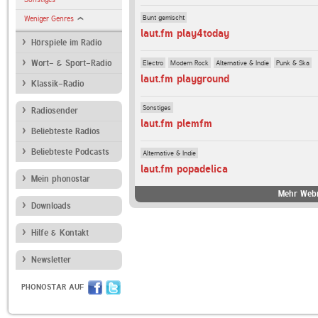
Bunt gemischt
Weniger Genres
laut.fm play4today
Hörspiele im Radio
Electro
Modern Rock
Alternative & Indie
Punk & Ska
Wort- & Sport-Radio
laut.fm playground
Klassik-Radio
Sonstiges
Radiosender
laut.fm plemfm
Beliebteste Radios
Beliebteste Podcasts
Alternative & Indie
laut.fm popadelica
Mein phonostar
Mehr Webr
Downloads
Hilfe & Kontakt
Newsletter
PHONOSTAR AUF