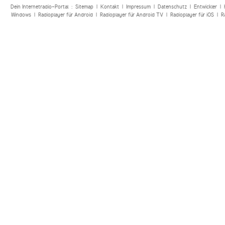
Dein Internetradio-Portal :
Sitemap
|
Kontakt
|
Impressum
|
Datenschutz
|
Entwickler
|
Windows
|
Radioplayer für Android
|
Radioplayer für Android TV
|
Radioplayer für iOS
|
R