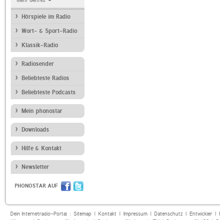
Mehr Genres
Hörspiele im Radio
Wort- & Sport-Radio
Klassik-Radio
Radiosender
Beliebteste Radios
Beliebteste Podcasts
Mein phonostar
Downloads
Hilfe & Kontakt
Newsletter
PHONOSTAR AUF
Dein Internetradio-Portal :
Sitemap
|
Kontakt
|
Impressum
|
Datenschutz
|
Entwickler
|