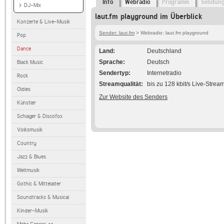
Info
Webradio
Programm
Sendun
DJ-Mix
laut.fm playground im Überblick
Konzerte & Live-Musik
Sender: laut.fm
> Webradio: laut.fm playground
Pop
Dance
Land
Deutschland
Sprache
Deutsch
Black Music
Sendertyp
Internetradio
Rock
Streamqualität
bis zu 128 kbit/s Live-Strea
Oldies
Zur Website des Senders
Künstler
Schlager & Discofox
Volksmusik
Country
Jazz & Blues
Weltmusik
Gothic & Mittelalter
Soundtracks & Musical
Kinder-Musik