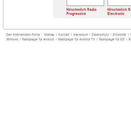
J Radio
laut.fm classixtechno
Hirschmilch Radio
Hirschmilch R
a
Progressive
Electronic
Dein Internetradio-Portal :
Sitemap
|
Kontakt
|
Impressum
|
Datenschutz
|
Entwickler
|
Windows
|
Radioplayer für Android
|
Radioplayer für Android TV
|
Radioplayer für iOS
|
R