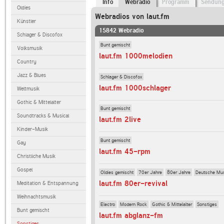
Info
Webradio
Programm
Sendun
Oldies
Webradios von laut.fm
Künstler
15842 Webradio
Schlager & Discofox
Bunt gemischt
Volksmusik
laut.fm 1000melodien
Country
Jazz & Blues
Schlager & Discofox
laut.fm 1000schlager
Weltmusik
Gothic & Mittelalter
Bunt gemischt
Soundtracks & Musical
laut.fm 2live
Kinder-Musik
Bunt gemischt
Gay
laut.fm 45-rpm
Christliche Musik
Gospel
Oldies gemischt
70er Jahre
80er Jahre
Deutsche Mu
laut.fm 80er-revival
Meditation & Entspannung
Weihnachtsmusik
Electro
Modern Rock
Gothic & Mittelalter
Sonstiges
Bunt gemischt
laut.fm abglanz-fm
Sonstiges