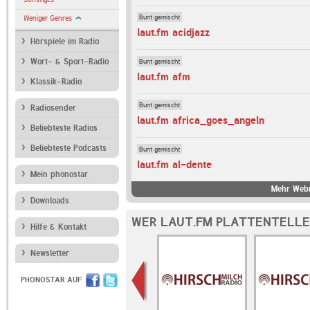
Bunt gemischt
Weniger Genres
laut.fm acidjazz
Hörspiele im Radio
Bunt gemischt
Wort- & Sport-Radio
laut.fm afm
Klassik-Radio
Bunt gemischt
Radiosender
laut.fm africa_goes_angeln
Beliebteste Radios
Beliebteste Podcasts
Bunt gemischt
laut.fm al-dente
Mein phonostar
Mehr Webr
Downloads
WER LAUT.FM PLATTENTELLE
Hilfe & Kontakt
Newsletter
PHONOSTAR AUF