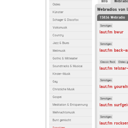
Info
Webradi
Oldies
Webradios von l
Künstler
15836 Webradio
Schlager & Discofox
Sonstiges
Volksmusik
laut.fm bwur
Country
Jazz & Blues
Sonstiges
laut.fm back-
Weltmusik
Gothic & Mittelalter
Classic Rock
Oldies 
Soundtracks & Musical
laut.fm telstar
Kinder-Musik
Sonstiges
Gay
laut.fm youralt
Christliche Musik
Gospel
Sonstiges
laut.fm surfge
Meditation & Entspannung
Weihnachtsmusik
Sonstiges
Bunt gemischt
laut.fm rockse
Sonstiges