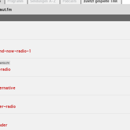
o
Programm
Sendungen A-Z
Podcasts
zuletzt gespielte Titel
aut.fm
and-now-radio-1
gemischt
-radio
ernative
ier-radio
nder