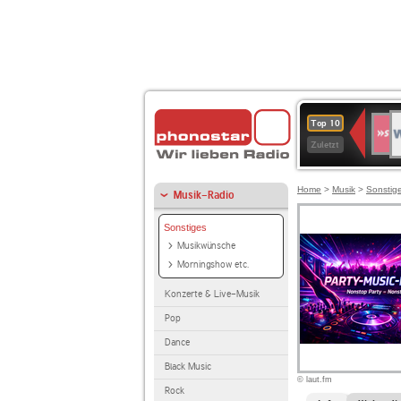
W
SWR
Top 10
4
Zuletzt
Home
>
Musik
>
Sonstig
Musik-Radio
Sonstiges
Musikwünsche
Morningshow etc.
Konzerte & Live-Musik
Pop
Dance
Black Music
© laut.fm
Rock