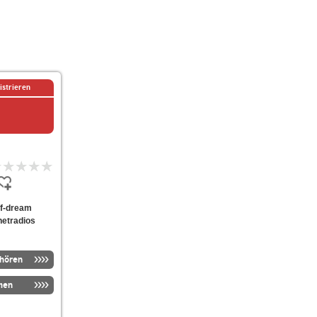
istrieren
-of-dream
netradios
nhören
men