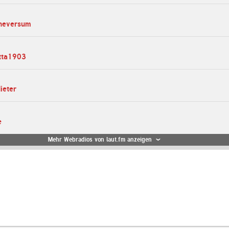
sheversum
etta1903
ieter
e
Mehr Webradios von laut.fm anzeigen