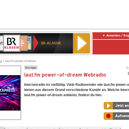
Anmelden / Reg
BR-
DR
Deutschlandfunk
3
Deutschlandfunk
80er
NDR
ANTENNE
SWR
KLASSIK
BR-KLASSIK
Kultur
90er
2
BAYERN
Kultur
OLDIE
ANTENNE
es
> laut.fm power-of-dream
Sonstiges
laut.fm power-of-dream Webradio
Internetradio ist vielfältig. Viele Radiosender wie laut.fm power
bieten aus diesem Grund verschiedene Kanäle an. Welche Inter
laut.fm power-of-dream anbietet, findest du hier.
Jetzt a
Aufneh