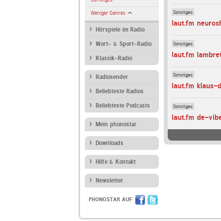
Sonstiges
Weniger Genres
laut.fm neuro
Hörspiele im Radio
Sonstiges
Wort- & Sport-Radio
laut.fm lambr
Klassik-Radio
Sonstiges
Radiosender
laut.fm klaus-d
Beliebteste Radios
Beliebteste Podcasts
Sonstiges
laut.fm de-vib
Mein phonostar
Downloads
Hilfe & Kontakt
Newsletter
PHONOSTAR AUF