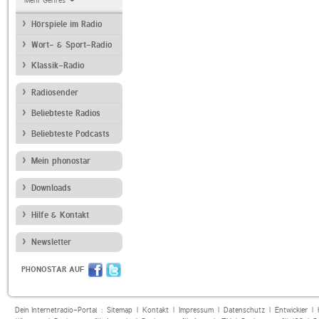
Mehr Genres
Hörspiele im Radio
Wort- & Sport-Radio
Klassik-Radio
Radiosender
Beliebteste Radios
Beliebteste Podcasts
Mein phonostar
Downloads
Hilfe & Kontakt
Newsletter
PHONOSTAR AUF
Dein Internetradio-Portal :
Sitemap
|
Kontakt
|
Impressum
|
Datenschutz
|
Entwickler
|