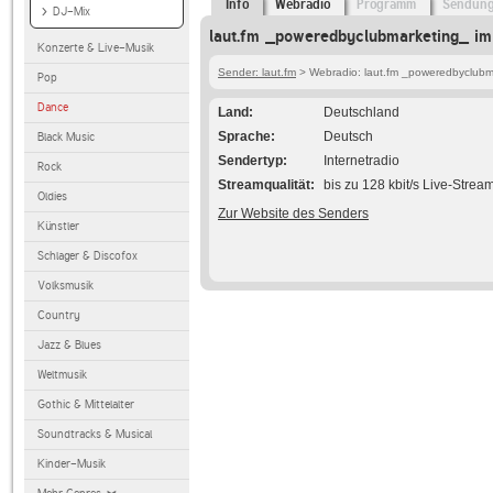
Info
Webradio
Programm
Sendun
DJ-Mix
laut.fm _poweredbyclubmarketing_ im
Konzerte & Live-Musik
Sender: laut.fm
> Webradio: laut.fm _poweredbyclubm
Pop
Dance
Land
Deutschland
Sprache
Deutsch
Black Music
Sendertyp
Internetradio
Rock
Streamqualität
bis zu 128 kbit/s Live-Strea
Oldies
Zur Website des Senders
Künstler
Schlager & Discofox
Volksmusik
Country
Jazz & Blues
Weltmusik
Gothic & Mittelalter
Soundtracks & Musical
Kinder-Musik