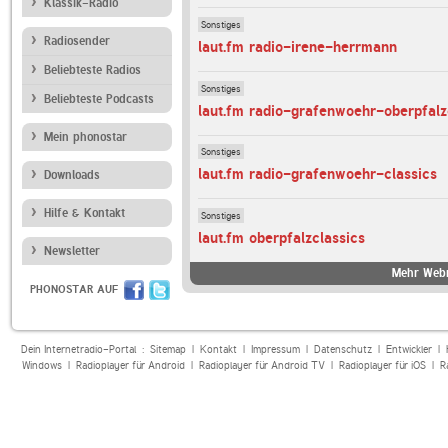
Klassik-Radio
Sonstiges
Radiosender
laut.fm radio-irene-herrmann
Beliebteste Radios
Sonstiges
Beliebteste Podcasts
laut.fm radio-grafenwoehr-oberpfalz
Mein phonostar
Sonstiges
laut.fm radio-grafenwoehr-classics
Downloads
Hilfe & Kontakt
Sonstiges
laut.fm oberpfalzclassics
Newsletter
Mehr Webr
PHONOSTAR AUF
Dein Internetradio-Portal :
Sitemap
|
Kontakt
|
Impressum
|
Datenschutz
|
Entwickler
|
Windows
|
Radioplayer für Android
|
Radioplayer für Android TV
|
Radioplayer für iOS
|
R