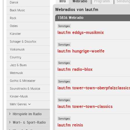
Info
Webradio
Programm
Sendun
Dance
Webradios von laut.fm
Black Music
15836 Webradio
Rock
Sonstiges
Oldies
laut.fm eddys-musikmix
Künstler
Schlager & Discofox
Sonstiges
Volksmusik
laut.fm hungrige-woelfe
Country
Sonstiges
Jazz & Blues
laut.fm radio-blox
Weltmusik
Gothic & Mittelalter
Sonstiges
laut.fm tower-town-oberpfalzclassic
Soundtracks & Musical
Kinder-Musik
Sonstiges
Mehr Genres
laut.fm tower-town-classics
Hörspiele im Radio
Sonstiges
Wort- & Sport-Radio
laut.fm reinis